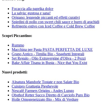
Focaccia alla paprika dolce
La salvia: gustosa e sana!
Origano: leggende piccanti ed effetti curativi
Spiedini di pollo con sweet chili sauce e burro di arachidi
Refrigerio estivo con Iced Coffee e Cold Brew Coffee
Scopri Piccantino:
Rummo
Macchina per Pasta PASTA PERFETTA DE LUXE
Grano Antico - Timilia Bio - Spaghetti Integrali
Set Regalo - Olio Extravergine d'Oliva - 2 Pezzi
Bake Affair Tisana in Busta - Nice that You Exist
Nuovi prodotti:
Alnatura Mandorle Tostate e non Salate Bio
Cuisipro Grattugia Pieghevole
Nescafé Farmers Origins - Andes Lungo
Obsthof Retter Succo Diretto di Carciofo Puro Bio
Holle Omogeneizzato Bio - Mix di Verdure