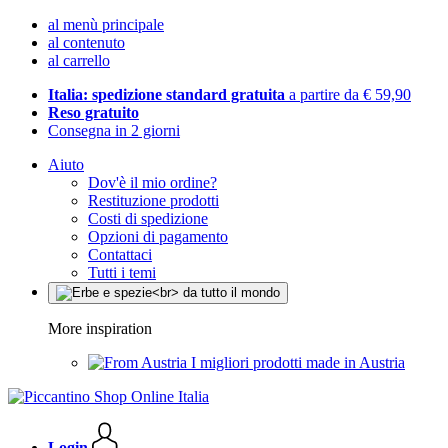
al menù principale
al contenuto
al carrello
Italia: spedizione standard gratuita
a partire da € 59,90
Reso gratuito
Consegna in 2 giorni
Aiuto
Dov'è il mio ordine?
Restituzione prodotti
Costi di spedizione
Opzioni di pagamento
Contattaci
Tutti i temi
More inspiration
I migliori prodotti made in Austria
Login