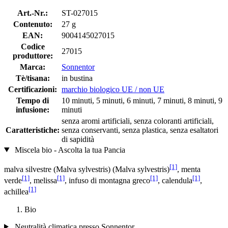
Art.-Nr.:
ST-027015
Contenuto:
27 g
EAN:
9004145027015
Codice
27015
produttore:
Marca:
Sonnentor
Tè/tisana:
in bustina
Certificazioni:
marchio biologico UE / non UE
Tempo di
10 minuti, 5 minuti, 6 minuti, 7 minuti, 8 minuti, 9
infusione:
minuti
senza aromi artificiali, senza coloranti artificiali,
Caratteristiche:
senza conservanti, senza plastica, senza esaltatori
di sapidità
Miscela bio - Ascolta la tua Pancia
[1]
malva silvestre (Malva sylvestris) (Malva sylvestris)
, menta
[1]
[1]
[1]
[1]
verde
, melissa
, infuso di montagna greco
, calendula
,
[1]
achillea
Bio
Neutralità climatica presso Sonnentor