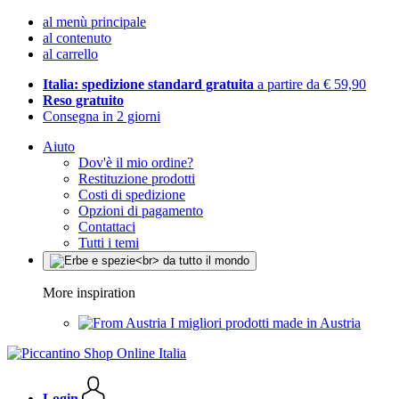
al menù principale
al contenuto
al carrello
Italia: spedizione standard gratuita
a partire da € 59,90
Reso gratuito
Consegna in 2 giorni
Aiuto
Dov'è il mio ordine?
Restituzione prodotti
Costi di spedizione
Opzioni di pagamento
Contattaci
Tutti i temi
More inspiration
I migliori prodotti made in Austria
Login