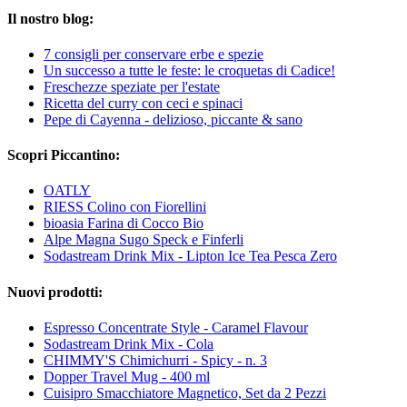
Il nostro blog:
7 consigli per conservare erbe e spezie
Un successo a tutte le feste: le croquetas di Cadice!
Freschezze speziate per l'estate
Ricetta del curry con ceci e spinaci
Pepe di Cayenna - delizioso, piccante & sano
Scopri Piccantino:
OATLY
RIESS Colino con Fiorellini
bioasia Farina di Cocco Bio
Alpe Magna Sugo Speck e Finferli
Sodastream Drink Mix - Lipton Ice Tea Pesca Zero
Nuovi prodotti:
Espresso Concentrate Style - Caramel Flavour
Sodastream Drink Mix - Cola
CHIMMY'S Chimichurri - Spicy - n. 3
Dopper Travel Mug - 400 ml
Cuisipro Smacchiatore Magnetico, Set da 2 Pezzi