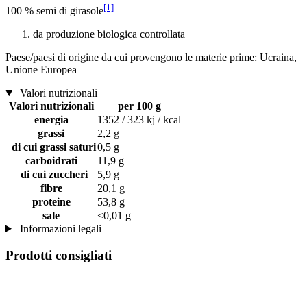
[1]
100 % semi di girasole
da produzione biologica controllata
Paese/paesi di origine da cui provengono le materie prime: Ucraina,
Unione Europea
Valori nutrizionali
Valori nutrizionali
per 100 g
energia
1352 / 323 kj / kcal
grassi
2,2 g
di cui grassi saturi
0,5 g
carboidrati
11,9 g
di cui zuccheri
5,9 g
fibre
20,1 g
proteine
53,8 g
sale
<0,01 g
Informazioni legali
Prodotti consigliati