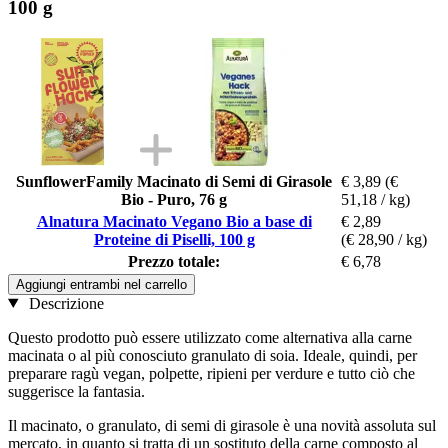
100 g
SunflowerFamily Macinato di Semi di Girasole
€ 3,89
(€
Bio - Puro, 76 g
51,18 / kg)
Alnatura Macinato Vegano Bio a base di
€ 2,89
Proteine di Piselli, 100 g
(€ 28,90 / kg)
Prezzo totale:
€ 6,78
Aggiungi entrambi nel carrello
Descrizione
Questo prodotto può essere utilizzato come alternativa alla carne
macinata o al più conosciuto granulato di soia. Ideale, quindi, per
preparare ragù vegan, polpette, ripieni per verdure e tutto ciò che
suggerisce la fantasia.
Il macinato, o granulato, di semi di girasole è una novità assoluta sul
mercato, in quanto si tratta di un sostituto della carne composto al