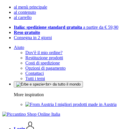
al menù principale
al contenuto
al carrello
Italia: spedizione standard gratuita
a partire da € 59,90
Reso gratuito
Consegna in 2 giorni
Aiuto
Dov'è il mio ordine?
Restituzione prodotti
Costi di spedizione
Opzioni di pagamento
Contattaci
Tutti i temi
More inspiration
I migliori prodotti made in Austria
Login