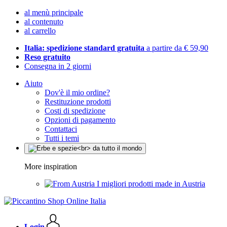
al menù principale
al contenuto
al carrello
Italia: spedizione standard gratuita
a partire da € 59,90
Reso gratuito
Consegna in 2 giorni
Aiuto
Dov'è il mio ordine?
Restituzione prodotti
Costi di spedizione
Opzioni di pagamento
Contattaci
Tutti i temi
More inspiration
I migliori prodotti made in Austria
Login