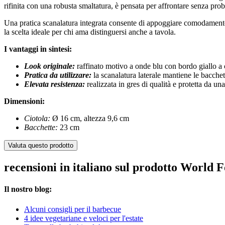
rifinita con una robusta smaltatura, è pensata per affrontare senza pro
Una pratica scanalatura integrata consente di appoggiare comodamente l
la scelta ideale per chi ama distinguersi anche a tavola.
I vantaggi in sintesi:
Look originale:
raffinato motivo a onde blu con bordo giallo a 
Pratica da utilizzare:
la scanalatura laterale mantiene le bacche
Elevata resistenza:
realizzata in gres di qualità e protetta da un
Dimensioni:
Ciotola:
Ø 16 cm, altezza 9,6 cm
Bacchette:
23 cm
Valuta questo prodotto
recensioni in italiano sul prodotto World 
Il nostro blog:
Alcuni consigli per il barbecue
4 idee vegetariane e veloci per l'estate