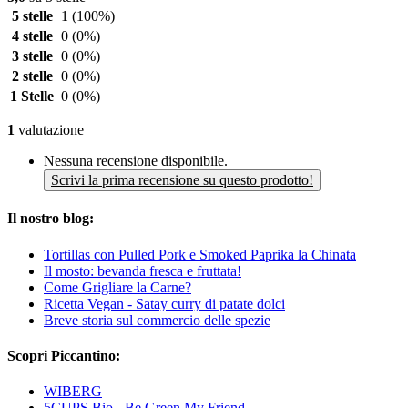
5 stelle
1
(100%)
4 stelle
0
(0%)
3 stelle
0
(0%)
2 stelle
0
(0%)
1 Stelle
0
(0%)
1
valutazione
Nessuna recensione disponibile.
Scrivi la prima recensione su questo prodotto!
Il nostro blog:
Tortillas con Pulled Pork e Smoked Paprika la Chinata
Il mosto: bevanda fresca e fruttata!
Come Grigliare la Carne?
Ricetta Vegan - Satay curry di patate dolci
Breve storia sul commercio delle spezie
Scopri Piccantino:
WIBERG
5CUPS Bio - Be Green My Friend