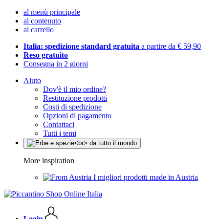
al menù principale
al contenuto
al carrello
Italia: spedizione standard gratuita
a partire da € 59,90
Reso gratuito
Consegna in 2 giorni
Aiuto
Dov'è il mio ordine?
Restituzione prodotti
Costi di spedizione
Opzioni di pagamento
Contattaci
Tutti i temi
More inspiration
I migliori prodotti made in Austria
Login