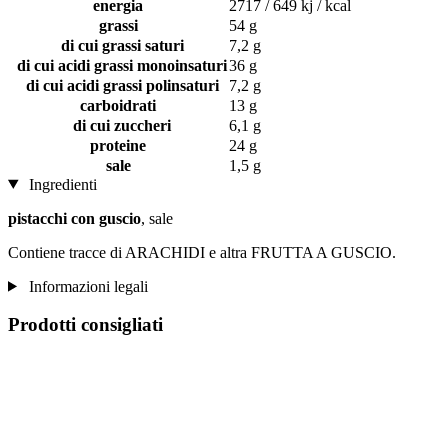
energia
2717 / 649 kj / kcal
grassi
54 g
di cui grassi saturi
7,2 g
di cui acidi grassi monoinsaturi
36 g
di cui acidi grassi polinsaturi
7,2 g
carboidrati
13 g
di cui zuccheri
6,1 g
proteine
24 g
sale
1,5 g
Ingredienti
pistacchi con guscio
, sale
Contiene tracce di ARACHIDI e altra FRUTTA A GUSCIO.
Informazioni legali
Prodotti consigliati