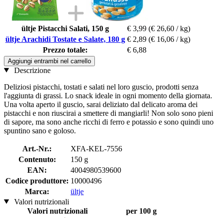
ültje Pistacchi Salati, 150 g
€ 3,99
(€ 26,60 / kg)
ültje Arachidi Tostate e Salate, 180 g
€ 2,89
(€ 16,06 / kg)
Prezzo totale:
€ 6,88
Aggiungi entrambi nel carrello
Descrizione
Deliziosi pistacchi, tostati e salati nel loro guscio, prodotti senza
l'aggiunta di grassi. Lo snack ideale in ogni momento della giornata.
Una volta aperto il guscio, sarai deliziato dal delicato aroma dei
pistacchi e non riuscirai a smettere di mangiarli! Non solo sono pieni
di sapore, ma sono anche ricchi di ferro e potassio e sono quindi uno
spuntino sano e goloso.
Art.-Nr.:
XFA-KEL-7556
Contenuto:
150 g
EAN:
4004980539600
Codice produttore:
10000496
Marca:
ültje
Valori nutrizionali
Valori nutrizionali
per 100 g