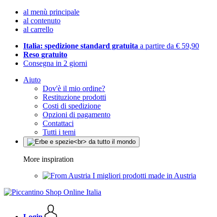
al menù principale
al contenuto
al carrello
Italia: spedizione standard gratuita
a partire da € 59,90
Reso gratuito
Consegna in 2 giorni
Aiuto
Dov'è il mio ordine?
Restituzione prodotti
Costi di spedizione
Opzioni di pagamento
Contattaci
Tutti i temi
More inspiration
I migliori prodotti made in Austria
Login