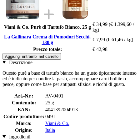
€ 34,99
(€ 1.399,60 /
Viani & Co. Purè di Tartufo Bianco, 25 g
kg)
La Gallinara Crema di Pomodori Secchi,
€ 7,99
(€ 61,46 / kg)
130 g
Prezzo totale:
€ 42,98
Aggiungi entrambi nel carrello
Descrizione
Questo purè a base di tartufo bianco ha un gusto tipicamente intenso
ed è indicato per condire la pasta, accompagnare carni bollite o
pesce, oppure come base per antipasti sfiziosi e ricchi di gusto.
Art.-Nr.:
AV-0491
Contenuto:
25 g
EAN:
4041392004913
Codice produttore:
0491
Marca:
Viani & Co.
Origine:
Italia
Ingredienti