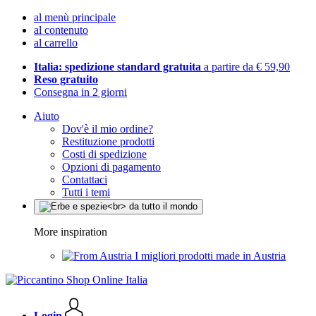
al menù principale
al contenuto
al carrello
Italia: spedizione standard gratuita
a partire da € 59,90
Reso gratuito
Consegna in 2 giorni
Aiuto
Dov'è il mio ordine?
Restituzione prodotti
Costi di spedizione
Opzioni di pagamento
Contattaci
Tutti i temi
More inspiration
I migliori prodotti made in Austria
Login