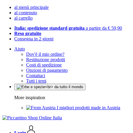
al menù principale
al contenuto
al carrello
Italia: spedizione standard gratuita
a partire da € 59,90
Reso gratuito
Consegna in 2 giorni
Aiuto
Dov'è il mio ordine?
Restituzione prodotti
Costi di spedizione
Opzioni di pagamento
Contattaci
Tutti i temi
More inspiration
I migliori prodotti made in Austria
Login