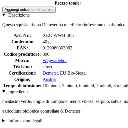
Prezzo totale:
Aggiungi entrambi nel carrello
Descrizione
Questa squisita tisana Demeter ha un effetto rinfrescante e balsamico, ai
Art.-Nr.:
XEC-WWH-306
Contenuto:
40 g
EAN:
9120060303062
Codice produttore:
306
Marca:
Wegwartehof
Tè/tisana:
sfuso
Certificazioni:
Demeter
, EU Bio-Siegel
Origine:
Austria
Tempo di infusione:
10 minuti, 5 minuti, 6 minuti, 7 minuti, 8 minuti
Ingredienti
mentastro verde, Foglie di Lampone, menta villosa, serpillo, salvia, m
agricoltura biologica controllata & Demeter
Informazioni legali