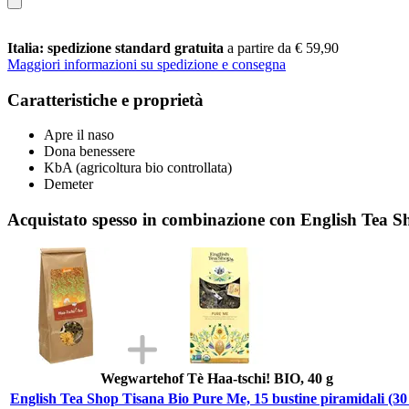
Italia: spedizione standard gratuita
a partire da € 59,90
Maggiori informazioni su spedizione e consegna
Caratteristiche e proprietà
Apre il naso
Dona benessere
KbA (agricoltura bio controllata)
Demeter
Acquistato spesso in combinazione con English Tea Sh
Wegwartehof Tè Haa-tschi! BIO, 40 g
English Tea Shop Tisana Bio Pure Me, 15 bustine piramidali (30