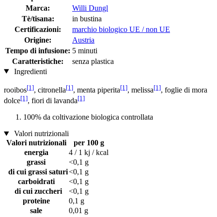
Marca:
Willi Dungl
Tè/tisana:
in bustina
Certificazioni:
marchio biologico UE / non UE
Origine:
Austria
Tempo di infusione:
5 minuti
Caratteristiche:
senza plastica
Ingredienti
[1]
[1]
[1]
[1]
rooibos
, citronella
, menta piperita
, melissa
, foglie di mora
[1]
[1]
dolce
, fiori di lavanda
100% da coltivazione biologica controllata
Valori nutrizionali
Valori nutrizionali
per 100 g
energia
4 / 1 kj / kcal
grassi
<0,1 g
di cui grassi saturi
<0,1 g
carboidrati
<0,1 g
di cui zuccheri
<0,1 g
proteine
0,1 g
sale
0,01 g