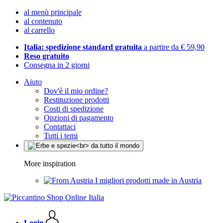
al menù principale
al contenuto
al carrello
Italia: spedizione standard gratuita
a partire da € 59,90
Reso gratuito
Consegna in 2 giorni
Aiuto
Dov'è il mio ordine?
Restituzione prodotti
Costi di spedizione
Opzioni di pagamento
Contattaci
Tutti i temi
More inspiration
I migliori prodotti made in Austria
Login