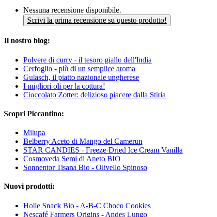
Nessuna recensione disponibile.
Scrivi la prima recensione su questo prodotto!
Il nostro blog:
Polvere di curry - il tesoro giallo dell'India
Cerfoglio - più di un semplice aroma
Gulasch, il piatto nazionale ungherese
I migliori oli per la cottura!
Cioccolato Zotter: delizioso piacere dalla Stiria
Scopri Piccantino:
Milupa
Belberry Aceto di Mango del Camerun
STAR CANDIES - Freeze-Dried Ice Cream Vanilla
Cosmoveda Semi di Aneto BIO
Sonnentor Tisana Bio - Olivello Spinoso
Nuovi prodotti:
Holle Snack Bio - A-B-C Choco Cookies
Nescafé Farmers Origins - Andes Lungo