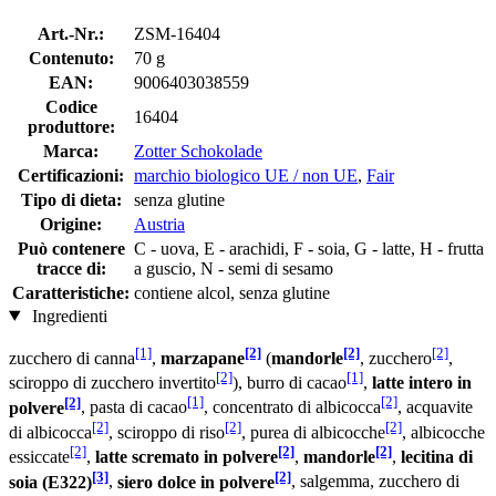
Art.-Nr.:
ZSM-16404
Contenuto:
70 g
EAN:
9006403038559
Codice
16404
produttore:
Marca:
Zotter Schokolade
Certificazioni:
marchio biologico UE / non UE
,
Fair
Tipo di dieta:
senza glutine
Origine:
Austria
Può contenere
C - uova, E - arachidi, F - soia, G - latte, H - frutta
tracce di:
a guscio, N - semi di sesamo
Caratteristiche:
contiene alcol, senza glutine
Ingredienti
[1]
[2]
[2]
[2]
zucchero di canna
,
marzapane
(
mandorle
, zucchero
,
[2]
[1]
sciroppo di zucchero invertito
), burro di cacao
,
latte intero in
[2]
[1]
[2]
polvere
, pasta di cacao
, concentrato di albicocca
, acquavite
[2]
[2]
[2]
di albicocca
, sciroppo di riso
, purea di albicocche
, albicocche
[2]
[2]
[2]
essiccate
,
latte scremato in polvere
,
mandorle
,
lecitina di
[3]
[2]
soia (E322)
,
siero dolce in polvere
, salgemma, zucchero di