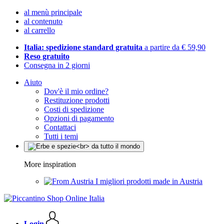
al menù principale
al contenuto
al carrello
Italia: spedizione standard gratuita
a partire da € 59,90
Reso gratuito
Consegna in 2 giorni
Aiuto
Dov'è il mio ordine?
Restituzione prodotti
Costi di spedizione
Opzioni di pagamento
Contattaci
Tutti i temi
More inspiration
I migliori prodotti made in Austria
Login