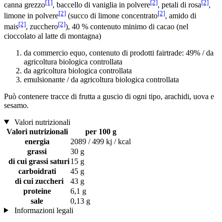
[1]
[2]
[2]
canna grezzo
, baccello di vaniglia in polvere
, petali di rosa
,
[2]
[2]
limone in polvere
(succo di limone concentrato
, amido di
[2]
[2]
mais
, zucchero
), 40 % contenuto minimo di cacao (nel
cioccolato al latte di montagna)
da commercio equo, contenuto di prodotti fairtrade: 49% / da
agricoltura biologica controllata
da agricoltura biologica controllata
emulsionante / da agricoltura biologica controllata
Può contenere tracce di frutta a guscio di ogni tipo, arachidi, uova e
sesamo.
Valori nutrizionali
Valori nutrizionali
per 100 g
energia
2089 / 499 kj / kcal
grassi
30 g
di cui grassi saturi
15 g
carboidrati
45 g
di cui zuccheri
43 g
proteine
6,1 g
sale
0,13 g
Informazioni legali