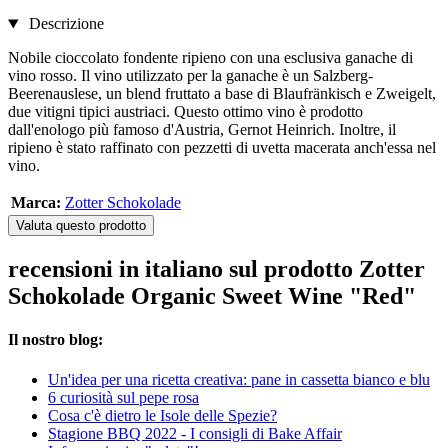
Descrizione
Nobile cioccolato fondente ripieno con una esclusiva ganache di
vino rosso. Il vino utilizzato per la ganache è un Salzberg-
Beerenauslese, un blend fruttato a base di Blaufränkisch e Zweigelt,
due vitigni tipici austriaci. Questo ottimo vino è prodotto
dall'enologo più famoso d'Austria, Gernot Heinrich. Inoltre, il
ripieno è stato raffinato con pezzetti di uvetta macerata anch'essa nel
vino.
Marca:
Zotter Schokolade
Valuta questo prodotto
recensioni in italiano sul prodotto Zotter
Schokolade Organic Sweet Wine "Red"
Il nostro blog:
Un'idea per una ricetta creativa: pane in cassetta bianco e blu
6 curiosità sul pepe rosa
Cosa c'è dietro le Isole delle Spezie?
Stagione BBQ 2022 - I consigli di Bake Affair