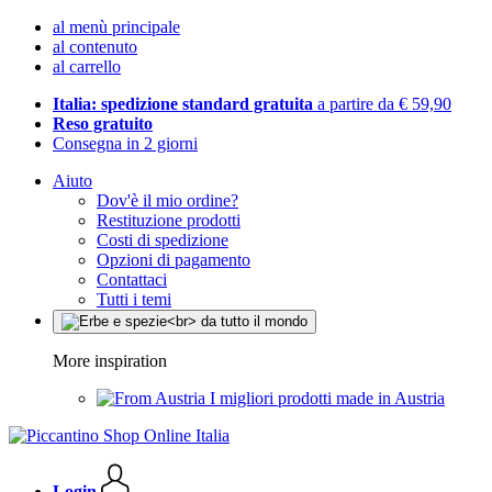
al menù principale
al contenuto
al carrello
Italia: spedizione standard gratuita
a partire da € 59,90
Reso gratuito
Consegna in 2 giorni
Aiuto
Dov'è il mio ordine?
Restituzione prodotti
Costi di spedizione
Opzioni di pagamento
Contattaci
Tutti i temi
More inspiration
I migliori prodotti made in Austria
Login