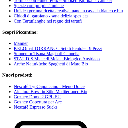
Tortillas con Pulled Pork e Smoked Paprika la Chinata
Spezie con proprietà uniche
Un'idea per una ricetta creativa: pane in cassetta bianco e blu
Chiodi di garofano - sana delizia speziata
Con Tartuflanghe nel regno dei tartufi
Scopri Piccantino:
Manner
KELOmat TORRANO - Set di Pentole - 9 Pezzi
Sonnentor Tisana Magia di Cannella
STAUD‘S Miele di Melata Biologico Austriaco
Arche Naturküche Spaghetti di Mare Bio
Nuovi prodotti:
Nescafé TypCappuccino - Meno Dolce
Alnatura Bowl in Stile Mediterraneo Bio
Gozney Dome 2 GPL EU
Gozney Copertura per Arc
Nescafé Espresso Sticks