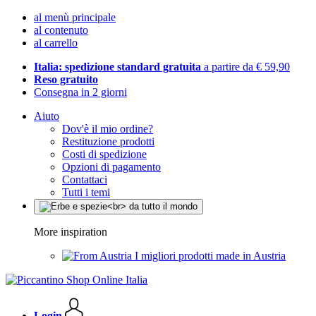
al menù principale
al contenuto
al carrello
Italia: spedizione standard gratuita
a partire da € 59,90
Reso gratuito
Consegna in 2 giorni
Aiuto
Dov'è il mio ordine?
Restituzione prodotti
Costi di spedizione
Opzioni di pagamento
Contattaci
Tutti i temi
More inspiration
I migliori prodotti made in Austria
Login