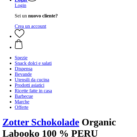
Login
Sei un
nuovo cliente?
Crea un account
Spezie
Snack dolci e salati
Dispensa
Bevande
Utensili da cucina
Prodotti asiatici
Ricette fatte in casa
Barbecue
Marche
Offerte
Zotter Schokolade
Organic
Labooko 100 % PERU