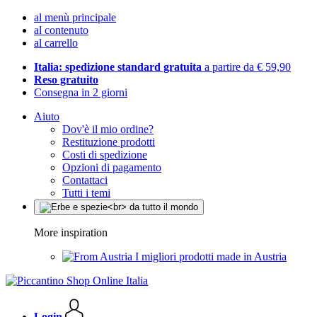
al menù principale
al contenuto
al carrello
Italia: spedizione standard gratuita
a partire da € 59,90
Reso gratuito
Consegna in 2 giorni
Aiuto
Dov'è il mio ordine?
Restituzione prodotti
Costi di spedizione
Opzioni di pagamento
Contattaci
Tutti i temi
More inspiration
I migliori prodotti made in Austria
Login