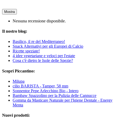
Mostra
Nessuna recensione disponibile.
Il nostro blog:
Basilico, il re del Mediterraneo!
Snack Alternativi per gli Europei di Calcio
Ricette speziate!
4 idee vegetariane e veloci per l'estate
Cosa c'è dietro le Isole delle Spezie?
Scopri Piccantino:
Milupa
cilio BARISTA - Tamper, 58 mm
Sonnentor Pepe Arlecchino Bio - Intero
Bambaw Spazzolino per la Pulizia delle Cannucce
Gomma da Masticare Naturale per l'Igiene Dentale - Energy
Menta
Nuovi prodotti: