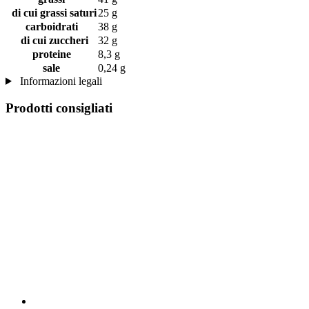
di cui grassi saturi
25 g
carboidrati
38 g
di cui zuccheri
32 g
proteine
8,3 g
sale
0,24 g
Informazioni legali
Prodotti consigliati