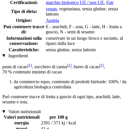
Certificazioni:
marchio biologico UE / non UE
,
Fair
vegan
, vegetariana, senza glutine, senza
Tipo di dieta:
lattosio
Origine:
Austria
Può contenere tracce
E - arachidi, F - soia, G - latte, H - frutta a
di:
guscio, N - semi di sesamo
Informazioni sulla
conservare in un luogo fresco e asciutto, al
conservazione:
riparo dalla luce
Caratteristiche:
senza glutine, senza lattosio
Ingredienti
[1]
[1]
[1]
pasta di cacao
, zucchero di canna
, burro di cacao
,
70 % contenuto minimo di cacao
da commercio equo, contenuto di prodotti fairtrade: 100% / da
agricoltura biologica controllata
Può contenere tracce di frutta a guscio di ogni tipo, arachidi, latte,
sesamo e soia.
Valori nutrizionali
Valori nutrizionali
per 100 g
energia
2391 / 571 kj / kcal
grassi
41 g