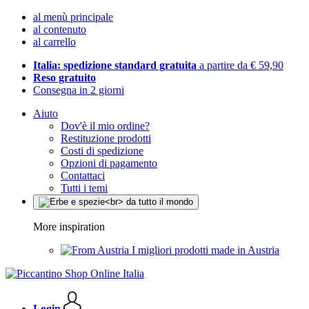
al menù principale
al contenuto
al carrello
Italia: spedizione standard gratuita
a partire da € 59,90
Reso gratuito
Consegna in 2 giorni
Aiuto
Dov'è il mio ordine?
Restituzione prodotti
Costi di spedizione
Opzioni di pagamento
Contattaci
Tutti i temi
More inspiration
I migliori prodotti made in Austria
Login