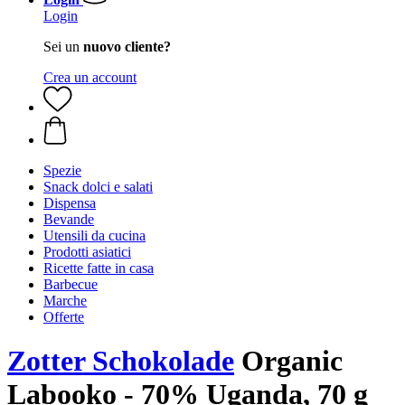
Login
Sei un
nuovo cliente?
Crea un account
Spezie
Snack dolci e salati
Dispensa
Bevande
Utensili da cucina
Prodotti asiatici
Ricette fatte in casa
Barbecue
Marche
Offerte
Zotter Schokolade
Organic
Labooko - 70% Uganda, 70 g