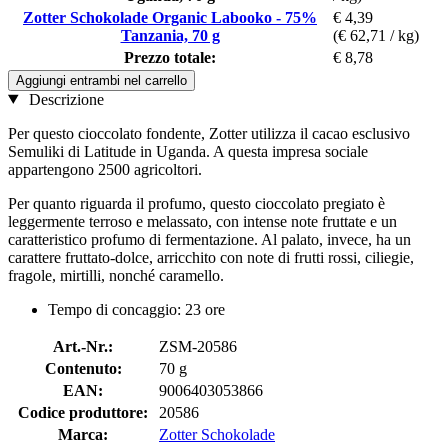
Zotter Schokolade Organic Labooko - 75%
€ 4,39
Tanzania, 70 g
(€ 62,71 / kg)
Prezzo totale:
€ 8,78
Aggiungi entrambi nel carrello
Descrizione
Per questo cioccolato fondente, Zotter utilizza il cacao esclusivo
Semuliki di Latitude in Uganda. A questa impresa sociale
appartengono 2500 agricoltori.
Per quanto riguarda il profumo, questo cioccolato pregiato è
leggermente terroso e melassato, con intense note fruttate e un
caratteristico profumo di fermentazione. Al palato, invece, ha un
carattere fruttato-dolce, arricchito con note di frutti rossi, ciliegie,
fragole, mirtilli, nonché caramello.
Tempo di concaggio: 23 ore
Art.-Nr.:
ZSM-20586
Contenuto:
70 g
EAN:
9006403053866
Codice produttore:
20586
Marca:
Zotter Schokolade