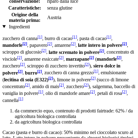
conservazione:
riparo dalla luce
Caratteristiche:
senza glutine
Origine della
Austria
materia prima:
Ingredienti
[1]
[1]
[1]
zucchero di canna
, burro di cacao
, pasta di cacao
,
[2]
[2]
[2]
[2]
mandorle
, papavero
, amarene
,
latte intero in polvere
,
[2]
[2]
sciroppo di glucosio
,
latte scremato in polvere
, concentrato di
[2]
[2]
[2]
[2]
visciole
, amarene essiccate
,
marzapane
(
mandorle
,
[2]
[2]
zucchero
, sciroppo di zucchero invertito
),
siero dolce in
[2]
[2]
[1]
polvere
,
burro
, zucchero di canna grezzo
, emulsionante
[2]
[2]
(
lecitina di soia (E322)
), limone in polvere
(succo di limone
[2]
[2]
[2]
concentrato
, amido di mais
, zucchero
), salgemma, baccello di
[1]
[2]
[2]
vaniglia in polvere
, olio di mandorle amare
, petali di rosa
,
[1]
cannella
da commercio equo, contenuto di prodotti fairtrade: 62% / da
agricoltura biologica controllata
da agricoltura biologica controllata
Cacao (pasta e burro di cacao): 50% minimo nel cioccolato scuro al
latte. Latte intero in polvere proveniente da alpeggi biologici tirolesi