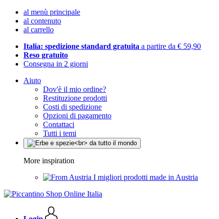
al menù principale
al contenuto
al carrello
Italia: spedizione standard gratuita
a partire da € 59,90
Reso gratuito
Consegna in 2 giorni
Aiuto
Dov'è il mio ordine?
Restituzione prodotti
Costi di spedizione
Opzioni di pagamento
Contattaci
Tutti i temi
More inspiration
I migliori prodotti made in Austria
Login