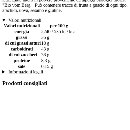
"Bio vom Berg". Può contenere tracce di frutta a guscio di ogni tipo,
arachidi, uova, sesamo e glutine.
Valori nutrizionali
Valori nutrizionali
per 100 g
energia
2240 / 535 kj / kcal
grassi
36 g
di cui grassi saturi
18 g
carboidrati
43 g
di cui zuccheri
38 g
proteine
8,3 g
sale
0,15 g
Informazioni legali
Prodotti consigliati