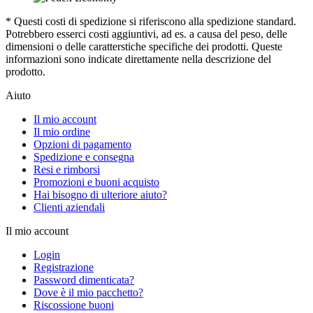
* Questi costi di spedizione si riferiscono alla spedizione standard.
Potrebbero esserci costi aggiuntivi, ad es. a causa del peso, delle
dimensioni o delle caratterstiche specifiche dei prodotti. Queste
informazioni sono indicate direttamente nella descrizione del
prodotto.
Aiuto
Il mio account
Il mio ordine
Opzioni di pagamento
Spedizione e consegna
Resi e rimborsi
Promozioni e buoni acquisto
Hai bisogno di ulteriore aiuto?
Clienti aziendali
Il mio account
Login
Registrazione
Password dimenticata?
Dove è il mio pacchetto?
Riscossione buoni