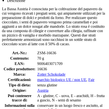
Descrizione
La Bassa Austria è conosciuta per la coltivazione del papavero da
cui vengono ricavati i pregiati semi, qui ampiamente utilizzati per la
preparazione di dolci e prodotti da forno. Per realizzare questo
cioccolato, i semi di papavero vengono prima caramellati e poi
aggiunti a un dolce nougat alle mandorle. Lo strato rosa è costituito
da una composta di ciliegie e couverture alla ciliegia, raffinate con
un pizzico di vaniglia e morbido marzapane. Questi due strati
perfettamente armonizzati sono racchiusi in un sottile strato di
cioccolato scuro al latte con il 50% di cacao.
Art.-Nr.:
ZSM-16636
Contenuto:
70 g
EAN:
9006403071709
Codice produttore:
16636
Marca:
Zotter Schokolade
Certificazioni:
marchio biologico UE / non UE
,
Fair
Tipo di dieta:
senza glutine
Origine:
Austria
Può contenere
A - glutine, C - uova, E - arachidi, H - frutta
tracce di:
a guscio, N - semi di sesamo
Informazioni sulla
conservare in un luogo fresco e asciutto, al