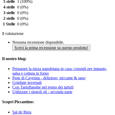
5 stelle
1
(100%)
4 stelle
0
(0%)
3 stelle
0
(0%)
2 stelle
0
(0%)
1 Stelle
0
(0%)
1
valutazione
Nessuna recensione disponibile.
Scrivi la prima recensione su questo prodotto!
Il nostro blog:
Preparare la pizza napoletana in casa: consigli per impasto,
salsa e cottura in forno
Pepe di Cayenna - delizioso, piccante & sano
Grigliate invernali
Con Tartuflanghe nel regno dei tartufi
Utilizzare i singoli oli - seconda parte
Scopri Piccantino:
Sal de Ibiza