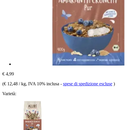
€ 4,99
(
€ 12,48 / kg
, IVA 10% inclusa
-
spese di spedizione escluse
)
Varietà: