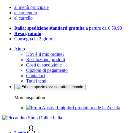
al menù principale
al contenuto
al carrello
Italia: spedizione standard gratuita
a partire da € 59,90
Reso gratuito
Consegna in 2 giorni
Aiuto
Dov'è il mio ordine?
Restituzione prodotti
Costi di spedizione
Opzioni di pagamento
Contattaci
Tutti i temi
More inspiration
I migliori prodotti made in Austria
Login