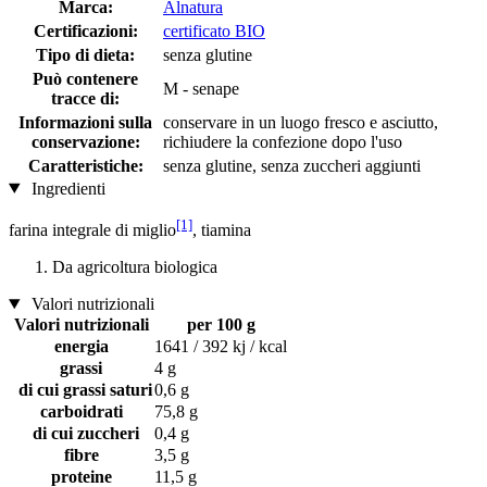
Marca:
Alnatura
Certificazioni:
certificato BIO
Tipo di dieta:
senza glutine
Può contenere
M - senape
tracce di:
Informazioni sulla
conservare in un luogo fresco e asciutto,
conservazione:
richiudere la confezione dopo l'uso
Caratteristiche:
senza glutine, senza zuccheri aggiunti
Ingredienti
[1]
farina integrale di miglio
, tiamina
Da agricoltura biologica
Valori nutrizionali
Valori nutrizionali
per 100 g
energia
1641 / 392 kj / kcal
grassi
4 g
di cui grassi saturi
0,6 g
carboidrati
75,8 g
di cui zuccheri
0,4 g
fibre
3,5 g
proteine
11,5 g