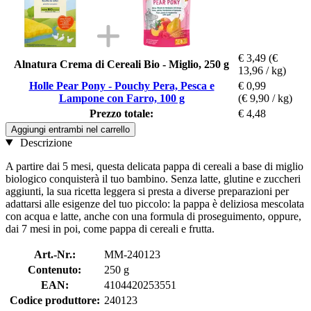
€ 3,49
(€
Alnatura Crema di Cereali Bio - Miglio, 250 g
13,96 / kg)
Holle Pear Pony - Pouchy Pera, Pesca e
€ 0,99
Lampone con Farro, 100 g
(€ 9,90 / kg)
Prezzo totale:
€ 4,48
Aggiungi entrambi nel carrello
Descrizione
A partire dai 5 mesi, questa delicata pappa di cereali a base di miglio
biologico conquisterà il tuo bambino. Senza latte, glutine e zuccheri
aggiunti, la sua ricetta leggera si presta a diverse preparazioni per
adattarsi alle esigenze del tuo piccolo: la pappa è deliziosa mescolata
con acqua e latte, anche con una formula di proseguimento, oppure,
dai 7 mesi in poi, come pappa di cereali e frutta.
Art.-Nr.:
MM-240123
Contenuto:
250 g
EAN:
4104420253551
Codice produttore:
240123