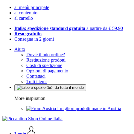
al menù principale
al contenuto
al carrello
Italia: spedizione standard gratuita
a partire da € 59,90
Reso gratuito
Consegna in 2 giorni
Aiuto
Dov'è il mio ordine?
Restituzione prodotti
Costi di spedizione
Opzioni di pagamento
Contattaci
Tutti i temi
More inspiration
I migliori prodotti made in Austria
Login