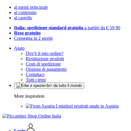
al menù principale
al contenuto
al carrello
Italia: spedizione standard gratuita
a partire da € 59,90
Reso gratuito
Consegna in 2 giorni
Aiuto
Dov'è il mio ordine?
Restituzione prodotti
Costi di spedizione
Opzioni di pagamento
Contattaci
Tutti i temi
More inspiration
I migliori prodotti made in Austria
Login