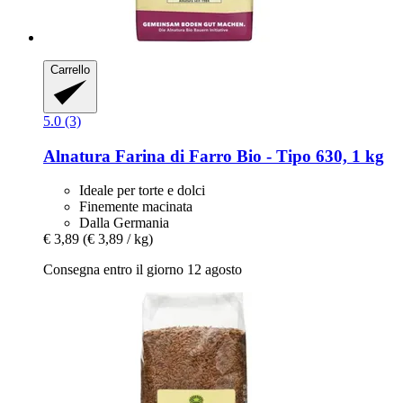
Carrello
5.0 (3)
Alnatura
Farina di Farro Bio -​ Tipo 630, 1 kg
Ideale per torte e dolci
Finemente macinata
Dalla Germania
€ 3,89
(€ 3,89 / kg)
Consegna entro il giorno 12 agosto