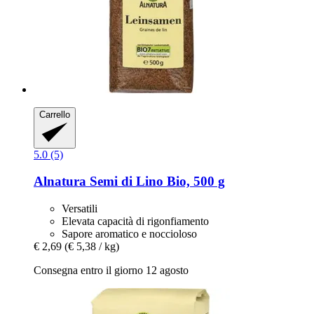
Carrello
5.0 (5)
Alnatura
Semi di Lino Bio, 500 g
Versatili
Elevata capacità di rigonfiamento
Sapore aromatico e noccioloso
€ 2,69
(€ 5,38 / kg)
Consegna entro il giorno 12 agosto