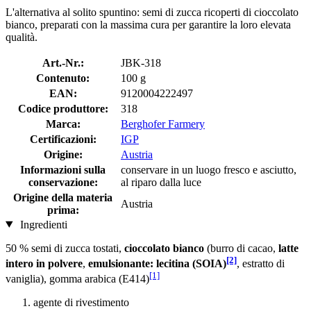
L'alternativa al solito spuntino: semi di zucca ricoperti di cioccolato
bianco, preparati con la massima cura per garantire la loro elevata
qualità.
Art.-Nr.:
JBK-318
Contenuto:
100 g
EAN:
9120004222497
Codice produttore:
318
Marca:
Berghofer Farmery
Certificazioni:
IGP
Origine:
Austria
Informazioni sulla
conservare in un luogo fresco e asciutto,
conservazione:
al riparo dalla luce
Origine della materia
Austria
prima:
Ingredienti
50 % semi di zucca tostati,
cioccolato bianco
(burro di cacao,
latte
[2]
intero in polvere
,
emulsionante: lecitina (SOIA)
, estratto di
[1]
vaniglia), gomma arabica (E414)
agente di rivestimento