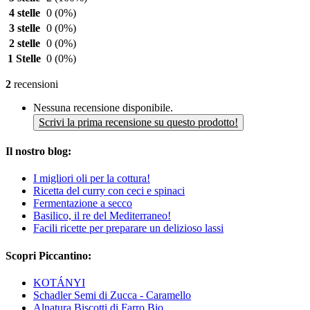
4 stelle
0
(0%)
3 stelle
0
(0%)
2 stelle
0
(0%)
1 Stelle
0
(0%)
2
recensioni
Nessuna recensione disponibile.
Scrivi la prima recensione su questo prodotto!
Il nostro blog:
I migliori oli per la cottura!
Ricetta del curry con ceci e spinaci
Fermentazione a secco
Basilico, il re del Mediterraneo!
Facili ricette per preparare un delizioso lassi
Scopri Piccantino:
KOTÁNYI
Schadler Semi di Zucca - Caramello
Alnatura Biscotti di Farro Bio