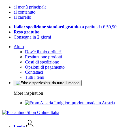
al menù principale
al contenuto
al carrello
Italia: spedizione standard gratuita
a partire da € 59,90
Reso gratuito
Consegna in 2 giorni
Aiuto
Dov'è il mio ordine?
Restituzione prodotti
Costi di spedizione
Opzioni di pagamento
Contattaci
Tutti i temi
More inspiration
I migliori prodotti made in Austria
Login