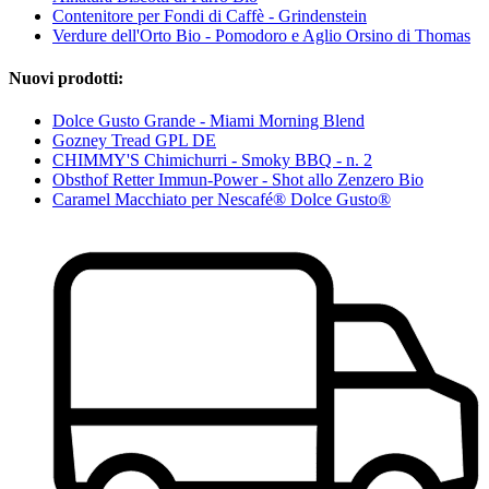
Contenitore per Fondi di Caffè - Grindenstein
Verdure dell'Orto Bio - Pomodoro e Aglio Orsino di Thomas
Nuovi prodotti:
Dolce Gusto Grande - Miami Morning Blend
Gozney Tread GPL DE
CHIMMY'S Chimichurri - Smoky BBQ - n. 2
Obsthof Retter Immun-Power - Shot allo Zenzero Bio
Caramel Macchiato per Nescafé® Dolce Gusto®