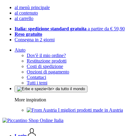
al menù principale
al contenuto
al carrello
Italia: spedizione standard gratuita
a partire da € 59,90
Reso gratuito
Consegna in 2 giorni
Aiuto
Dov'è il mio ordine?
Restituzione prodotti
Costi di spedizione
Opzioni di pagamento
Contattaci
Tutti i temi
More inspiration
I migliori prodotti made in Austria
Login