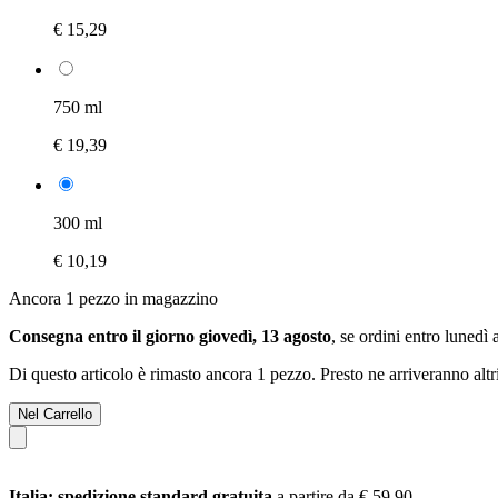
€ 15,29
750 ml
€ 19,39
300 ml
€ 10,19
Ancora 1 pezzo in magazzino
Consegna entro il giorno giovedì, 13 agosto
, se ordini entro
lunedì 
Di questo articolo è rimasto ancora 1 pezzo. Presto ne arriveranno alt
Nel Carrello
Italia: spedizione standard gratuita
a partire da € 59,90