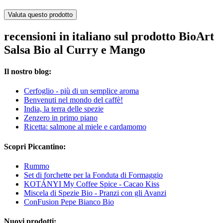
Valuta questo prodotto
recensioni in italiano sul prodotto BioArt
Salsa Bio al Curry e Mango
Il nostro blog:
Cerfoglio - più di un semplice aroma
Benvenuti nel mondo del caffè!
India, la terra delle spezie
Zenzero in primo piano
Ricetta: salmone al miele e cardamomo
Scopri Piccantino:
Rummo
Set di forchette per la Fonduta di Formaggio
KOTÁNYI My Coffee Spice - Cacao Kiss
Miscela di Spezie Bio - Pranzi con gli Avanzi
ConFusion Pepe Bianco Bio
Nuovi prodotti: