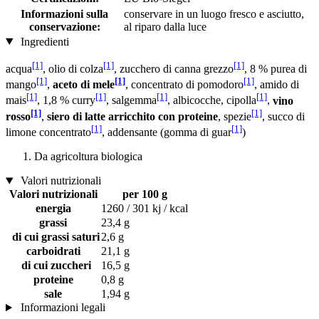
Informazioni sulla
conservare in un luogo fresco e asciutto,
conservazione:
al riparo dalla luce
Ingredienti
[1]
[1]
[1]
acqua
, olio di colza
, zucchero di canna grezzo
, 8 % purea di
[1]
[1]
[1]
mango
,
aceto di mele
, concentrato di pomodoro
, amido di
[1]
[1]
[1]
[1]
mais
, 1,8 % curry
, salgemma
, albicocche, cipolla
,
vino
[1]
[1]
rosso
,
siero di latte arricchito con proteine
, spezie
, succo di
[1]
[1]
limone concentrato
, addensante (gomma di guar
)
Da agricoltura biologica
Valori nutrizionali
Valori nutrizionali
per 100 g
energia
1260 / 301 kj / kcal
grassi
23,4 g
di cui grassi saturi
2,6 g
carboidrati
21,1 g
di cui zuccheri
16,5 g
proteine
0,8 g
sale
1,94 g
Informazioni legali