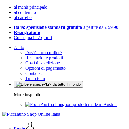
al menù principale
al contenuto
al carrello
Italia: spedizione standard gratuita
a partire da € 59,90
Reso gratuito
Consegna in 2 giorni
Aiuto
Dov'è il mio ordine?
Restituzione prodotti
Costi di spedizione
Opzioni di pagamento
Contattaci
Tutti i temi
More inspiration
I migliori prodotti made in Austria
Login