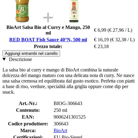
BioArt Salsa Bio al Curry e Mango, 250
€ 6,99
(€ 27,96 / L)
ml
RED BOAT Fish Sauce 40°N, 500 ml
€ 16,19
(€ 32,38 / L)
Prezzo totale:
€ 23,18
Aggiungi entrambi nel carrello
Descrizione
La salsa bio al curry e mango di BioArt combina la naturale
dolcezza del mango maturo con una delicata nota di curry. Ne nasce
una salsa cremosa ed equilibrata dal gusto esotico. Perfetta con piatti
a base di riso, verdure, specialità alla griglia oppure come dip per
snack.
Art.-Nr.:
BIOG-306643
Contenuto:
250 ml
EAN:
9006241301525
Codice produttore:
306643
Marca:
BioArt
Certificazioni:
EU Bio-Siegel