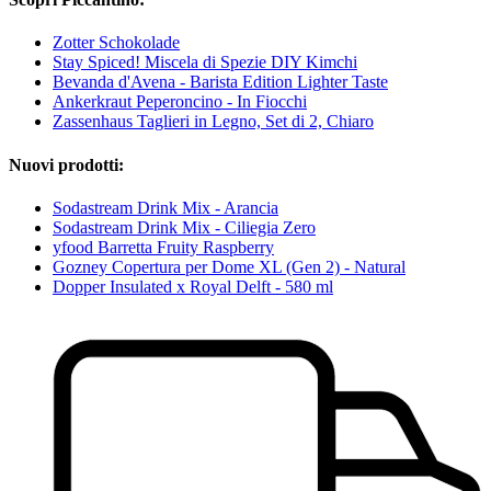
Zotter Schokolade
Stay Spiced! Miscela di Spezie DIY Kimchi
Bevanda d'Avena - Barista Edition Lighter Taste
Ankerkraut Peperoncino - In Fiocchi
Zassenhaus Taglieri in Legno, Set di 2, Chiaro
Nuovi prodotti:
Sodastream Drink Mix - Arancia
Sodastream Drink Mix - Ciliegia Zero
yfood Barretta Fruity Raspberry
Gozney Copertura per Dome XL (Gen 2) - Natural
Dopper Insulated x Royal Delft - 580 ml