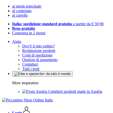
al menù principale
al contenuto
al carrello
Italia: spedizione standard gratuita
a partire da € 59,90
Reso gratuito
Consegna in 2 giorni
Aiuto
Dov'è il mio ordine?
Restituzione prodotti
Costi di spedizione
Opzioni di pagamento
Contattaci
Tutti i temi
More inspiration
I migliori prodotti made in Austria
Login