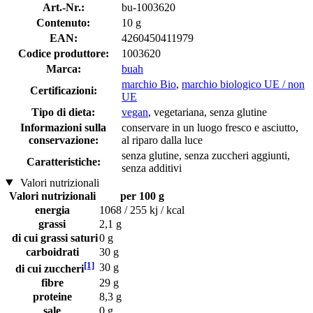
Art.-Nr.:
bu-1003620
Contenuto:
10 g
EAN:
4260450411979
Codice produttore:
1003620
Marca:
buah
marchio Bio
,
marchio biologico UE / non
Certificazioni:
UE
Tipo di dieta:
vegan
, vegetariana, senza glutine
Informazioni sulla
conservare in un luogo fresco e asciutto,
conservazione:
al riparo dalla luce
senza glutine, senza zuccheri aggiunti,
Caratteristiche:
senza additivi
Valori nutrizionali
Valori nutrizionali
per 100 g
energia
1068 / 255 kj / kcal
grassi
2,1 g
di cui grassi saturi
0 g
carboidrati
30 g
[1]
30 g
di cui zuccheri
fibre
29 g
proteine
8,3 g
sale
0 g