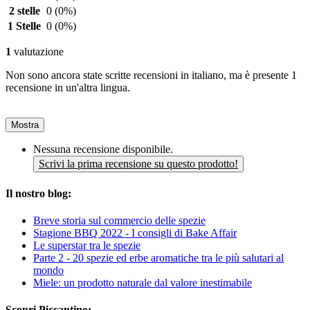
2 stelle
0
(0%)
1 Stelle
0
(0%)
1
valutazione
Non sono ancora state scritte recensioni in italiano, ma è presente 1
recensione in un'altra lingua.
Mostra
Nessuna recensione disponibile.
Scrivi la prima recensione su questo prodotto!
Il nostro blog:
Breve storia sul commercio delle spezie
Stagione BBQ 2022 - I consigli di Bake Affair
Le superstar tra le spezie
Parte 2 - 20 spezie ed erbe aromatiche tra le più salutari al
mondo
Miele: un prodotto naturale dal valore inestimabile
Scopri Piccantino: