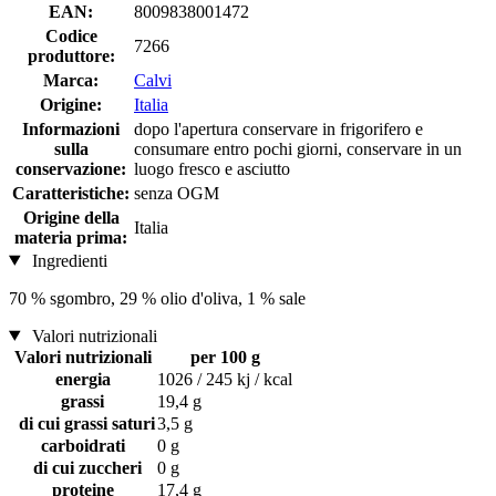
EAN:
8009838001472
Codice
7266
produttore:
Marca:
Calvi
Origine:
Italia
Informazioni
dopo l'apertura conservare in frigorifero e
sulla
consumare entro pochi giorni, conservare in un
conservazione:
luogo fresco e asciutto
Caratteristiche:
senza OGM
Origine della
Italia
materia prima:
Ingredienti
70 % sgombro, 29 % olio d'oliva, 1 % sale
Valori nutrizionali
Valori nutrizionali
per 100 g
energia
1026 / 245 kj / kcal
grassi
19,4 g
di cui grassi saturi
3,5 g
carboidrati
0 g
di cui zuccheri
0 g
proteine
17,4 g