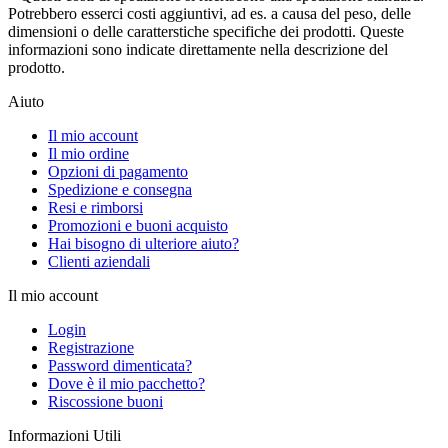
Potrebbero esserci costi aggiuntivi, ad es. a causa del peso, delle
dimensioni o delle caratterstiche specifiche dei prodotti. Queste
informazioni sono indicate direttamente nella descrizione del
prodotto.
Aiuto
Il mio account
Il mio ordine
Opzioni di pagamento
Spedizione e consegna
Resi e rimborsi
Promozioni e buoni acquisto
Hai bisogno di ulteriore aiuto?
Clienti aziendali
Il mio account
Login
Registrazione
Password dimenticata?
Dove è il mio pacchetto?
Riscossione buoni
Informazioni Utili