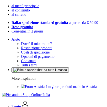
al menù principale
al contenuto
al carrello
Italia: spedizione standard gratuita
a partire da € 59,90
Reso gratuito
Consegna in 2 giorni
Aiuto
Dov'è il mio ordine?
Restituzione prodotti
Costi di spedizione
Opzioni di pagamento
Contattaci
Tutti i temi
More inspiration
I migliori prodotti made in Austria
Login