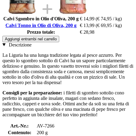
Calvi Sgombro in Olio d'Oliva, 200 g
€ 14,99
(€ 74,95 / kg)
Calvi Tonno in Olio di Oliva, 200 g
€ 13,99
(€ 69,95 / kg)
Prezzo totale:
€ 28,98
Aggiungi entrambi nel carrello
Descrizione
La Liguria ha una lunga tradizione legata al pesce azzurro. Per
questo lo sgombro sottolio di Calvi ha un sapore particolarmente
delizioso e genuino. In questo vasetto troverai solo i migliori filetti di
sgombro dalla consistenza soda e carnosa, messi semplicemente
sottolio in olio d'oliva di alta qualità e con un pizzico di sale. Un
vero tesoro per la tua dispensa!
Consigli per la preparazione:
i filetti di sgombro sottolio cono
perfetto in aggiunta alle insalate, magari con sedano fresco,
radicchio, capperi e uova sode. Ottimi anche da soli su una fetta di
pane fresco, con qualche oliva e una macinata di pepe fresco per
accompagnare un bicchiere del tuo vino preferito!
Art.-Nr.:
AV-7266
Contenuto:
200 g