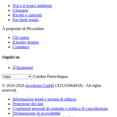
Noi e il nostro ambiente
Glossario
Ricette e curiosità
Pacchetti regalo
A proposito di Piccantino
Chi siamo
Il nostro gruppo
Contattaci
Seguici su
Cambia Paese/lingua
© 2010-2026
niceshops GmbH
(ATU63964918) - All rights
reserved.
Informazioni legali e termini di utilizzo
Protezione dei dati
Condizioni generali di contratto e politica di cancellazione
Dichiarazione di accessibilità