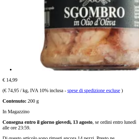
€ 14,99
(
€ 74,95 / kg
, IVA 10% inclusa
-
spese di spedizione escluse
)
Contenuto:
200 g
In Magazzino
Consegna entro il giorno giovedì, 13 agosto
, se ordini entro
lunedì
alle ore 23:59
.
Di questo articolo sono rimasti ancora 14 pezzi. Presto ne