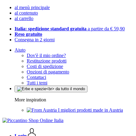
al menù principale
al contenuto
al carrello
Italia: spedizione standard gratuita
a partire da € 59,90
Reso gratuito
Consegna in 2 giorni
Aiuto
Dov'è il mio ordine?
Restituzione prodotti
Costi di spedizione
Opzioni di pagamento
Contattaci
Tutti i temi
More inspiration
I migliori prodotti made in Austria
Login