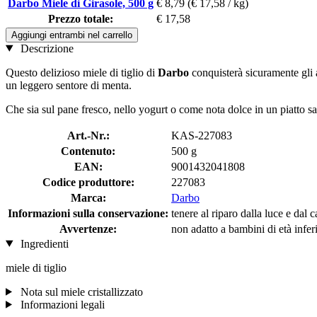
Darbo Miele di Girasole, 500 g
€ 8,79
(€ 17,58 / kg)
Prezzo totale:
€ 17,58
Aggiungi entrambi nel carrello
Descrizione
Questo delizioso miele di tiglio di
Darbo
conquisterà sicuramente gli a
un leggero sentore di menta.
Che sia sul pane fresco, nello yogurt o come nota dolce in un piatto sa
Art.-Nr.:
KAS-227083
Contenuto:
500 g
EAN:
9001432041808
Codice produttore:
227083
Marca:
Darbo
Informazioni sulla conservazione:
tenere al riparo dalla luce e dal c
Avvertenze:
non adatto a bambini di età infer
Ingredienti
miele di tiglio
Nota sul miele cristallizzato
Informazioni legali