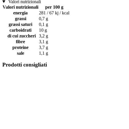
Valori nutrizionali
Valori nutrizionali
per 100 g
energia
281 / 67 kj / kcal
grassi
0,7 g
grassi saturi
0,1 g
carboidrati
10 g
di cui zuccheri
3,2 g
fibre
3,1 g
proteine
3,7 g
sale
1,1 g
Prodotti consigliati