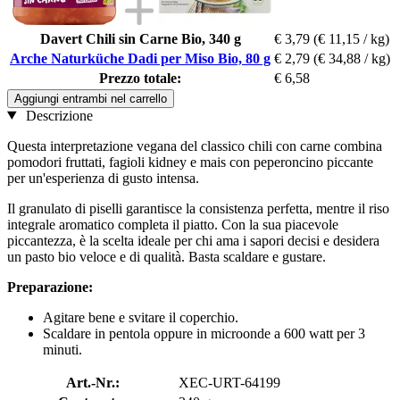
Davert Chili sin Carne Bio, 340 g
€ 3,79
(€ 11,15 / kg)
Arche Naturküche Dadi per Miso Bio, 80 g
€ 2,79
(€ 34,88 / kg)
Prezzo totale:
€ 6,58
Aggiungi entrambi nel carrello
Descrizione
Questa interpretazione vegana del classico chili con carne combina
pomodori fruttati, fagioli kidney e mais con peperoncino piccante
per un'esperienza di gusto intensa.
Il granulato di piselli garantisce la consistenza perfetta, mentre il riso
integrale aromatico completa il piatto. Con la sua piacevole
piccantezza, è la scelta ideale per chi ama i sapori decisi e desidera
un pasto bio veloce e di qualità. Basta scaldare e gustare.
Preparazione:
Agitare bene e svitare il coperchio.
Scaldare in pentola oppure in microonde a 600 watt per 3
minuti.
Art.-Nr.:
XEC-URT-64199