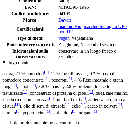
Contenuto:
340 g
EAN:
4019339641996
Codice produttore:
64199
Marca:
Davert
marchio Bio
,
marchio biologico UE /
Certificazioni:
non UE
Tipo di dieta:
vegan
, vegetariana
Può contenere tracce di:
A - glutine, N - semi di sesamo
Informazioni sulla
conservare in un luogo fresco e
conservazione:
asciutto
Ingredienti
[1]
[1]
acqua, 25 % pomodori
, 11 % fagioli rossi
, 9,3 % pasta di
[1]
[1]
pomodoro concentrata
, peperoni
, 4 % Riso integrale a grana
[1]
[1]
[1]
lunga
, cipolla
, 3,8 % mais
, 2,8 % proteine di piselli
[1]
[1]
testurizzate
(concentrato di proteina di piselli
, sale), sale marino,
[1]
[1]
zucchero di canna grezzo
, amido di mais
, addensante (gomma
[1]
[1]
[1]
[1]
di guar
), olio di semi di girasole
, aglio
, cacao in polvere
,
[1]
[1]
[1]
[1]
cumino
, peperoncino
, coriandolo
, origano
da produzione biologica controllata