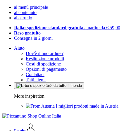
al menù principale
al contenuto
al carrello
Italia: spedizione standard gratuita
a partire da € 59,90
Reso gratuito
Consegna in 2 giorni
Aiuto
Dov'è il mio ordine?
Restituzione prodotti
Costi di spedizione
Opzioni di pagamento
Contattaci
Tutti i temi
More inspiration
I migliori prodotti made in Austria
Login