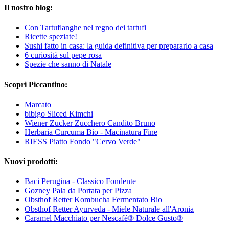
Il nostro blog:
Con Tartuflanghe nel regno dei tartufi
Ricette speziate!
Sushi fatto in casa: la guida definitiva per prepararlo a casa
6 curiosità sul pepe rosa
Spezie che sanno di Natale
Scopri Piccantino:
Marcato
bibigo Sliced Kimchi
Wiener Zucker Zucchero Candito Bruno
Herbaria Curcuma Bio - Macinatura Fine
RIESS Piatto Fondo "Cervo Verde"
Nuovi prodotti:
Baci Perugina - Classico Fondente
Gozney Pala da Portata per Pizza
Obsthof Retter Kombucha Fermentato Bio
Obsthof Retter Ayurveda - Miele Naturale all'Aronia
Caramel Macchiato per Nescafé® Dolce Gusto®