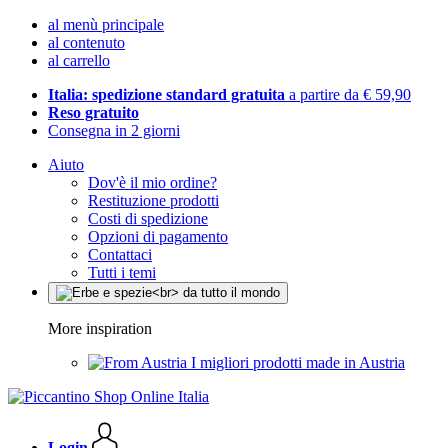
al menù principale
al contenuto
al carrello
Italia: spedizione standard gratuita
a partire da € 59,90
Reso gratuito
Consegna in 2 giorni
Aiuto
Dov'è il mio ordine?
Restituzione prodotti
Costi di spedizione
Opzioni di pagamento
Contattaci
Tutti i temi
More inspiration
I migliori prodotti made in Austria
Login