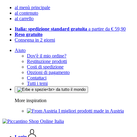
al menù principale
al contenuto
al carrello
Italia: spedizione standard gratuita
a partire da € 59,90
Reso gratuito
Consegna in 2 giorni
Aiuto
Dov'è il mio ordine?
Restituzione prodotti
Costi di spedizione
Opzioni di pagamento
Contattaci
Tutti i temi
More inspiration
I migliori prodotti made in Austria
Login