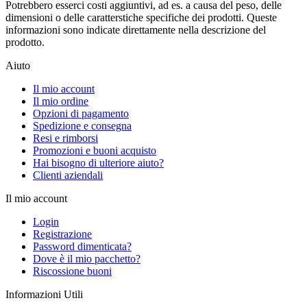
Potrebbero esserci costi aggiuntivi, ad es. a causa del peso, delle
dimensioni o delle caratterstiche specifiche dei prodotti. Queste
informazioni sono indicate direttamente nella descrizione del
prodotto.
Aiuto
Il mio account
Il mio ordine
Opzioni di pagamento
Spedizione e consegna
Resi e rimborsi
Promozioni e buoni acquisto
Hai bisogno di ulteriore aiuto?
Clienti aziendali
Il mio account
Login
Registrazione
Password dimenticata?
Dove è il mio pacchetto?
Riscossione buoni
Informazioni Utili