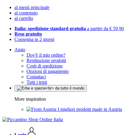
al menù principale
al contenuto
al carrello
Italia: spedizione standard gratuita
a partire da € 59,90
Reso gratuito
Consegna in 2 giorni
Aiuto
Dov'è il mio ordine?
Restituzione prodotti
Costi di spedizione
Opzioni di pagamento
Contattaci
Tutti i temi
More inspiration
I migliori prodotti made in Austria
Login