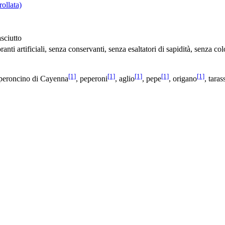
rollata)
sciutto
ranti artificiali, senza conservanti, senza esaltatori di sapidità, senza co
[1]
[1]
[1]
[1]
[1]
peroncino di Cayenna
, peperoni
, aglio
, pepe
, origano
, tara