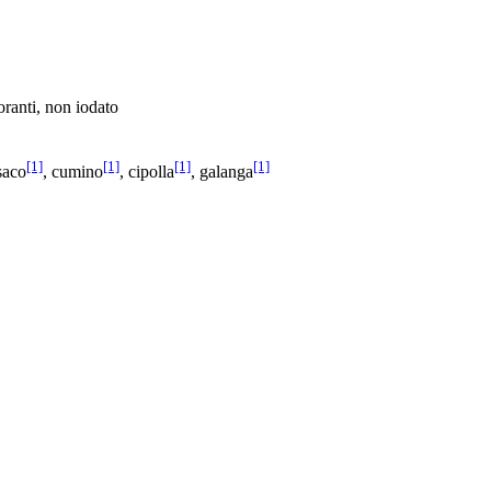
loranti, non iodato
[1]
[1]
[1]
[1]
ssaco
, cumino
, cipolla
, galanga