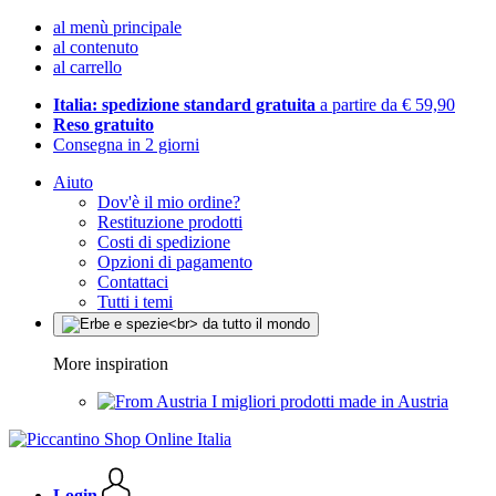
al menù principale
al contenuto
al carrello
Italia: spedizione standard gratuita
a partire da € 59,90
Reso gratuito
Consegna in 2 giorni
Aiuto
Dov'è il mio ordine?
Restituzione prodotti
Costi di spedizione
Opzioni di pagamento
Contattaci
Tutti i temi
More inspiration
I migliori prodotti made in Austria
Login