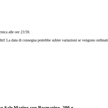
nica alle ore 23:59
.
ltri! La data di consegna potrebbe subire variazioni se vengono ordinati
iso Sale Marino con Rosmarino, 200 g