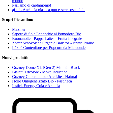
mondo
Parliamo di cardamomo!
ajaa! - Anche la plastica può essere sostenibile
Scopri Piccantino:
Meßmer
Sapore di Sole Lenticchie al Pomodoro Bio
Buonanotte - Pappa Lattea - Frutta Integrale
Zotter Schokolade Organic Balleros - Brittle Praline
Lékué Contenitore per Popcorn da Microonde
Nuovi prodotti:
Gozney Dome XL (Gen 2) Mantel - Black
Bialetti Tricolore - Moka Induction
Gozney Copertura per Arc Lite - Natural
Holle Omogeneizzato Bio - Pastinaca
Instick Energy Cola e Arancia