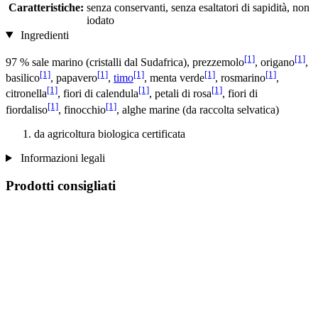
Caratteristiche:
senza conservanti, senza esaltatori di sapidità, non
iodato
Ingredienti
[1]
[1]
97 % sale marino (cristalli dal Sudafrica), prezzemolo
, origano
,
[1]
[1]
[1]
[1]
[1]
basilico
, papavero
,
timo
, menta verde
, rosmarino
,
[1]
[1]
[1]
citronella
, fiori di calendula
, petali di rosa
, fiori di
[1]
[1]
fiordaliso
, finocchio
, alghe marine (da raccolta selvatica)
da agricoltura biologica certificata
Informazioni legali
Prodotti consigliati