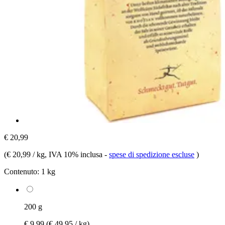
€ 20,99
(
€ 20,99 / kg
, IVA 10% inclusa
-
spese di spedizione escluse
)
Contenuto:
1 kg
200 g
€ 9,99
(€ 49,95 / kg)