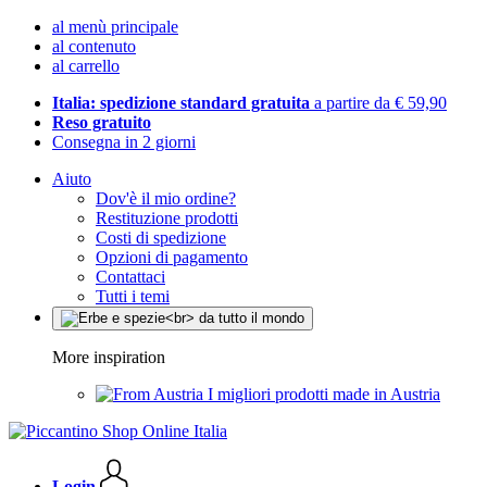
al menù principale
al contenuto
al carrello
Italia: spedizione standard gratuita
a partire da € 59,90
Reso gratuito
Consegna in 2 giorni
Aiuto
Dov'è il mio ordine?
Restituzione prodotti
Costi di spedizione
Opzioni di pagamento
Contattaci
Tutti i temi
More inspiration
I migliori prodotti made in Austria
Login