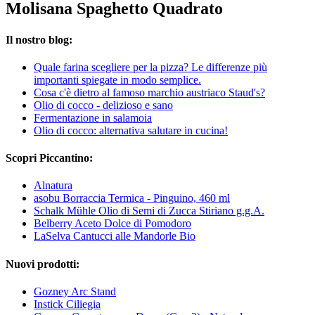
Molisana Spaghetto Quadrato
Il nostro blog:
Quale farina scegliere per la pizza? Le differenze più
importanti spiegate in modo semplice.
Cosa c'è dietro al famoso marchio austriaco Staud's?
Olio di cocco - delizioso e sano
Fermentazione in salamoia
Olio di cocco: alternativa salutare in cucina!
Scopri Piccantino:
Alnatura
asobu Borraccia Termica - Pinguino, 460 ml
Schalk Mühle Olio di Semi di Zucca Stiriano g.g.A.
Belberry Aceto Dolce di Pomodoro
LaSelva Cantucci alle Mandorle Bio
Nuovi prodotti:
Gozney Arc Stand
Instick Ciliegia