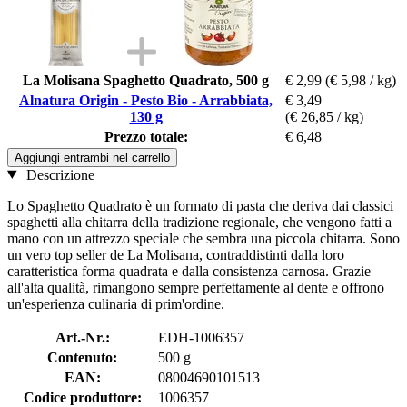
La Molisana Spaghetto Quadrato, 500 g
€ 2,99
(€ 5,98 / kg)
Alnatura Origin - Pesto Bio - Arrabbiata,
€ 3,49
130 g
(€ 26,85 / kg)
Prezzo totale:
€ 6,48
Aggiungi entrambi nel carrello
Descrizione
Lo Spaghetto Quadrato è un formato di pasta che deriva dai classici
spaghetti alla chitarra della tradizione regionale, che vengono fatti a
mano con un attrezzo speciale che sembra una piccola chitarra. Sono
un vero top seller de La Molisana, contraddistinti dalla loro
caratteristica forma quadrata e dalla consistenza carnosa. Grazie
all'alta qualità, rimangono sempre perfettamente al dente e offrono
un'esperienza culinaria di prim'ordine.
Art.-Nr.:
EDH-1006357
Contenuto:
500 g
EAN:
08004690101513
Codice produttore:
1006357