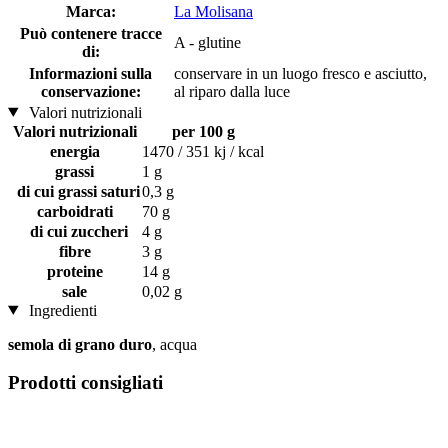
Marca:
La Molisana
Può contenere tracce
A - glutine
di:
Informazioni sulla
conservare in un luogo fresco e asciutto,
conservazione:
al riparo dalla luce
Valori nutrizionali
Valori nutrizionali
per 100 g
energia
1470 / 351 kj / kcal
grassi
1 g
di cui grassi saturi
0,3 g
carboidrati
70 g
di cui zuccheri
4 g
fibre
3 g
proteine
14 g
sale
0,02 g
Ingredienti
semola di grano duro
, acqua
Prodotti consigliati