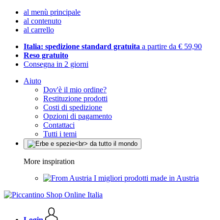
al menù principale
al contenuto
al carrello
Italia: spedizione standard gratuita
a partire da € 59,90
Reso gratuito
Consegna in 2 giorni
Aiuto
Dov'è il mio ordine?
Restituzione prodotti
Costi di spedizione
Opzioni di pagamento
Contattaci
Tutti i temi
More inspiration
I migliori prodotti made in Austria
Login