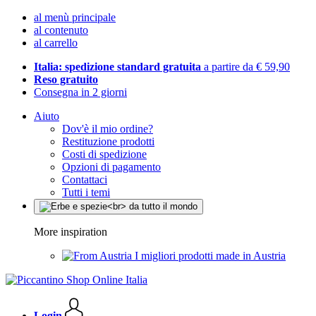
al menù principale
al contenuto
al carrello
Italia: spedizione standard gratuita
a partire da € 59,90
Reso gratuito
Consegna in 2 giorni
Aiuto
Dov'è il mio ordine?
Restituzione prodotti
Costi di spedizione
Opzioni di pagamento
Contattaci
Tutti i temi
More inspiration
I migliori prodotti made in Austria
Login