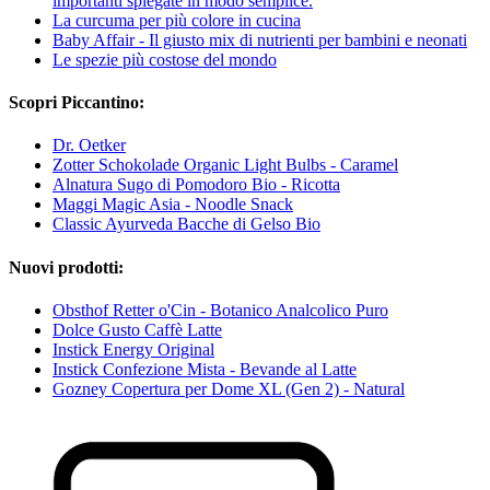
importanti spiegate in modo semplice.
La curcuma per più colore in cucina
Baby Affair - Il giusto mix di nutrienti per bambini e neonati
Le spezie più costose del mondo
Scopri Piccantino:
Dr. Oetker
Zotter Schokolade Organic Light Bulbs - Caramel
Alnatura Sugo di Pomodoro Bio - Ricotta
Maggi Magic Asia - Noodle Snack
Classic Ayurveda Bacche di Gelso Bio
Nuovi prodotti:
Obsthof Retter o'Cin - Botanico Analcolico Puro
Dolce Gusto Caffè Latte
Instick Energy Original
Instick Confezione Mista - Bevande al Latte
Gozney Copertura per Dome XL (Gen 2) - Natural