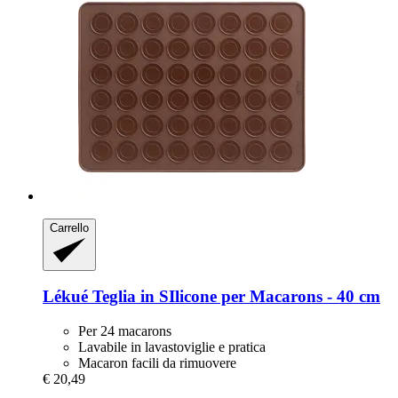
Carrello
Lékué
Teglia in SIlicone per Macarons -​ 40 cm
Per 24 macarons
Lavabile in lavastoviglie e pratica
Macaron facili da rimuovere
€ 20,49