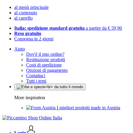
al menù principale
al contenuto
al carrello
Italia: spedizione standard gratuita
a partire da € 59,90
Reso gratuito
Consegna in 2 giorni
Aiuto
Dov'è il mio ordine?
Restituzione prodotti
Costi di spedizione
Opzioni di pagamento
Contattaci
Tutti i temi
More inspiration
I migliori prodotti made in Austria
Login