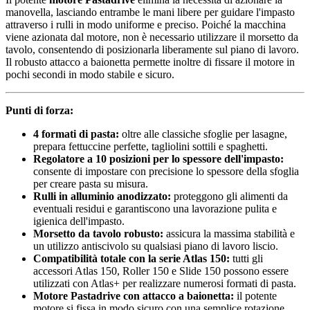
manovella, lasciando entrambe le mani libere per guidare l'impasto
attraverso i rulli in modo uniforme e preciso. Poiché la macchina
viene azionata dal motore, non è necessario utilizzare il morsetto da
tavolo, consentendo di posizionarla liberamente sul piano di lavoro.
Il robusto attacco a baionetta permette inoltre di fissare il motore in
pochi secondi in modo stabile e sicuro.
Punti di forza:
4 formati di pasta:
oltre alle classiche sfoglie per lasagne,
prepara fettuccine perfette, tagliolini sottili e spaghetti.
Regolatore a 10 posizioni per lo spessore dell'impasto:
consente di impostare con precisione lo spessore della sfoglia
per creare pasta su misura.
Rulli in alluminio anodizzato:
proteggono gli alimenti da
eventuali residui e garantiscono una lavorazione pulita e
igienica dell'impasto.
Morsetto da tavolo robusto:
assicura la massima stabilità e
un utilizzo antiscivolo su qualsiasi piano di lavoro liscio.
Compatibilità totale con la serie Atlas 150:
tutti gli
accessori Atlas 150, Roller 150 e Slide 150 possono essere
utilizzati con Atlas+ per realizzare numerosi formati di pasta.
Motore Pastadrive con attacco a baionetta:
il potente
motore si fissa in modo sicuro con una semplice rotazione.