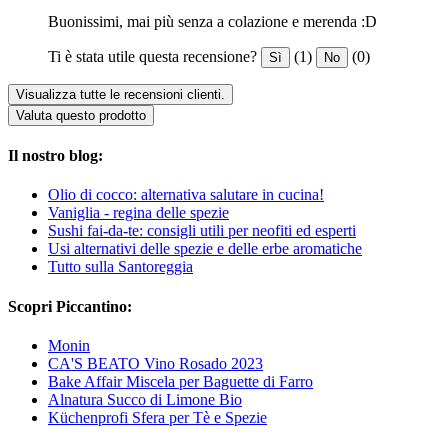
Buonissimi, mai più senza a colazione e merenda :D
Ti è stata utile questa recensione?
(1)
(0)
Sì
No
Visualizza tutte le recensioni clienti.
Valuta questo prodotto
Il nostro blog:
Olio di cocco: alternativa salutare in cucina!
Vaniglia - regina delle spezie
Sushi fai-da-te: consigli utili per neofiti ed esperti
Usi alternativi delle spezie e delle erbe aromatiche
Tutto sulla Santoreggia
Scopri Piccantino:
Monin
CA'S BEATO Vino Rosado 2023
Bake Affair Miscela per Baguette di Farro
Alnatura Succo di Limone Bio
Küchenprofi Sfera per Tè e Spezie