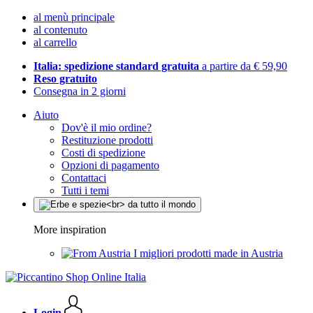
al menù principale
al contenuto
al carrello
Italia: spedizione standard gratuita
a partire da € 59,90
Reso gratuito
Consegna in 2 giorni
Aiuto
Dov'è il mio ordine?
Restituzione prodotti
Costi di spedizione
Opzioni di pagamento
Contattaci
Tutti i temi
More inspiration
I migliori prodotti made in Austria
Login