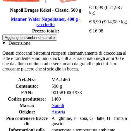
€ 10,99
(€ 21,98 /
Napoli Dragee Keksi - Classic, 500 g
kg)
Manner Wafer Napolitaner, 400 g -
€ 5,99
(€ 14,98 / kg)
sacchetto
Prezzo totale:
€ 16,98
Aggiungi entrambi nel carrello
Descrizione
Questi croccanti biscottini ricoperti alternativamente di cioccolata al
latte e fondente sono uno snack cult austriaco nato negli anni '60 e
che da allora continua ad essere amato da grandi e piccini. Un
croccante piacere che si scioglie in bocca.
Art.-Nr.:
MA-1460
Contenuto:
500 g
EAN:
9015810001933
Codice produttore:
1460
Marca:
Napoli
Origine:
Austria
Può contenere tracce
A - glutine, F - soia, G - latte, H - frutta a
di:
guscio
Informazioni sulla
conservare a temperatura ambiente,