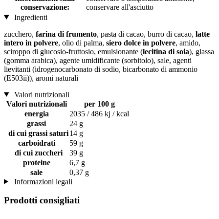
conservazione:
conservare all'asciutto
Ingredienti
zucchero,
farina di frumento
, pasta di cacao, burro di cacao,
latte
intero in polvere
, olio di palma,
siero dolce in polvere
, amido,
sciroppo di glucosio-fruttosio, emulsionante (
lecitina di soia
), glassa
(gomma arabica), agente umidificante (sorbitolo), sale, agenti
lievitanti (idrogenocarbonato di sodio, bicarbonato di ammonio
(E503ii)), aromi naturali
Valori nutrizionali
Valori nutrizionali
per 100 g
energia
2035 / 486 kj / kcal
grassi
24 g
di cui grassi saturi
14 g
carboidrati
59 g
di cui zuccheri
39 g
proteine
6,7 g
sale
0,37 g
Informazioni legali
Prodotti consigliati