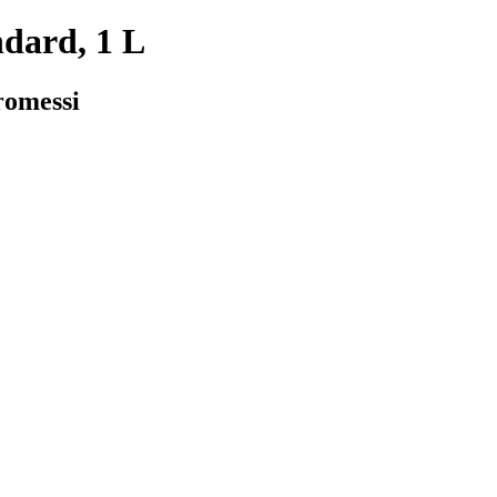
dard, 1 L
romessi