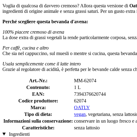
Voglia di qualcosa di davvero cremoso? Allora questa versione di
Oat
ingredienti di origine animale e senza grassi saturi. Per un gusto extra
Perché scegliere questa bevanda d'avena:
100% piacere cremoso di avena
La dose extra di grassi vegetali la rende particolarmente corposa, senz
Per caffè, cucina e altro
Che sia nel cappuccino, sul muesli o mentre si cucina, questa bevanda
Usala semplicemente come il latte intero
Grazie al regolatore di acidità, è perfetta per le bevande calde senza 
Art.-Nr.:
MM-62074
Contenuto:
1 L
EAN:
7394376620744
Codice produttore:
62074
Marca:
OATLY
Tipo di dieta:
vegan
, vegetariana, senza lattosi
Informazioni sulla conservazione:
conservare in un luogo fresco e as
Caratteristiche:
senza lattosio
Ingredienti