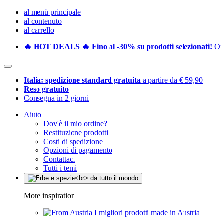
al menù principale
al contenuto
al carrello
🔥 HOT DEALS 🔥 Fino al -30% su prodotti selezionati!
Of
Italia: spedizione standard gratuita
a partire da € 59,90
Reso gratuito
Consegna in 2 giorni
Aiuto
Dov'è il mio ordine?
Restituzione prodotti
Costi di spedizione
Opzioni di pagamento
Contattaci
Tutti i temi
More inspiration
I migliori prodotti made in Austria