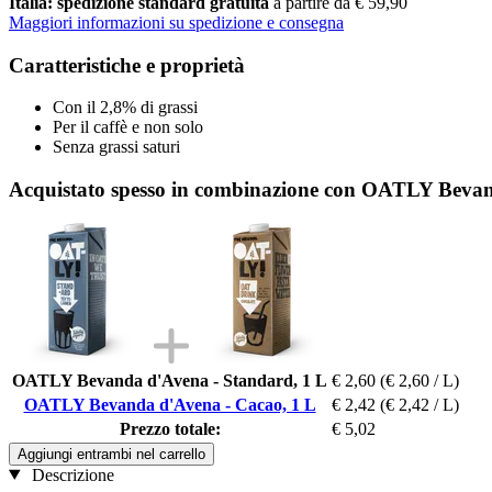
Italia: spedizione standard gratuita
a partire da € 59,90
Maggiori informazioni su spedizione e consegna
Caratteristiche e proprietà
Con il 2,8% di grassi
Per il caffè e non solo
Senza grassi saturi
Acquistato spesso in combinazione con OATLY Bevan
OATLY Bevanda d'Avena - Standard, 1 L
€ 2,60
(€ 2,60 / L)
OATLY Bevanda d'Avena - Cacao, 1 L
€ 2,42
(€ 2,42 / L)
Prezzo totale:
€ 5,02
Aggiungi entrambi nel carrello
Descrizione