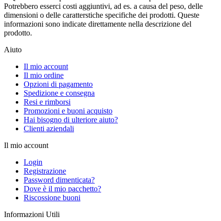
Potrebbero esserci costi aggiuntivi, ad es. a causa del peso, delle
dimensioni o delle caratterstiche specifiche dei prodotti. Queste
informazioni sono indicate direttamente nella descrizione del
prodotto.
Aiuto
Il mio account
Il mio ordine
Opzioni di pagamento
Spedizione e consegna
Resi e rimborsi
Promozioni e buoni acquisto
Hai bisogno di ulteriore aiuto?
Clienti aziendali
Il mio account
Login
Registrazione
Password dimenticata?
Dove è il mio pacchetto?
Riscossione buoni
Informazioni Utili