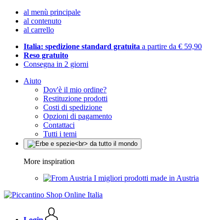
al menù principale
al contenuto
al carrello
Italia: spedizione standard gratuita
a partire da € 59,90
Reso gratuito
Consegna in 2 giorni
Aiuto
Dov'è il mio ordine?
Restituzione prodotti
Costi di spedizione
Opzioni di pagamento
Contattaci
Tutti i temi
More inspiration
I migliori prodotti made in Austria
Login