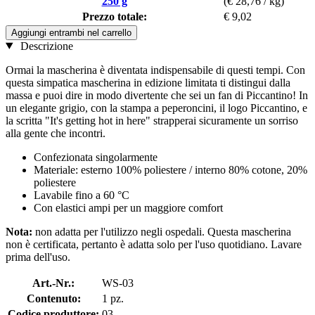
250 g
(€ 28,76 / kg)
Prezzo totale:
€ 9,02
Aggiungi entrambi nel carrello
Descrizione
Ormai la mascherina è diventata indispensabile di questi tempi. Con
questa simpatica mascherina in edizione limitata ti distingui dalla
massa e puoi dire in modo divertente che sei un fan di Piccantino! In
un elegante grigio, con la stampa a peperoncini, il logo Piccantino, e
la scritta "It's getting hot in here" strapperai sicuramente un sorriso
alla gente che incontri.
Confezionata singolarmente
Materiale: esterno 100% poliestere / interno 80% cotone, 20%
poliestere
Lavabile fino a 60 °C
Con elastici ampi per un maggiore comfort
Nota:
non adatta per l'utilizzo negli ospedali. Questa mascherina
non è certificata, pertanto è adatta solo per l'uso quotidiano. Lavare
prima dell'uso.
Art.-Nr.:
WS-03
Contenuto:
1 pz.
Codice produttore:
03