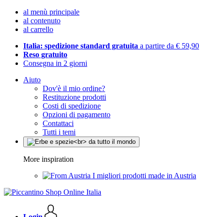
al menù principale
al contenuto
al carrello
Italia: spedizione standard gratuita
a partire da € 59,90
Reso gratuito
Consegna in 2 giorni
Aiuto
Dov'è il mio ordine?
Restituzione prodotti
Costi di spedizione
Opzioni di pagamento
Contattaci
Tutti i temi
More inspiration
I migliori prodotti made in Austria
Login