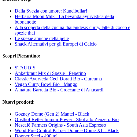
Dalla Svezia con amore: Kanelbullar!
Herbaria Moon Milk - La bevanda ayurvedica della
buonanotte
Alla scoperta della cucina thailandese: curry, latte di cocco e
spezie thai
Le spezie amiche della pelle
Snack Alternativi per gli Europei di Calcio
Scopri Piccantino:
STAUD‘S
Ankerkraut Mix di Spezie - Peperino
Classic Ayurveda Ceci Dorati Bio - Curcuma
Vegan Curry Bowl Bio - Mango
Alnatura Barretta Bio - Croccante di Anacardi
Nuovi prodotti:
Gozney Dome (Gen 2) Mantel - Black
Obsthof Retter Immun-Power - Shot allo Zenzero Bio
Nescafé Farmers Origins - South Asia Espresso
Wood-Fire Control Kit per Dome e Dome XL - Black
Dopper Steel - 490 ml