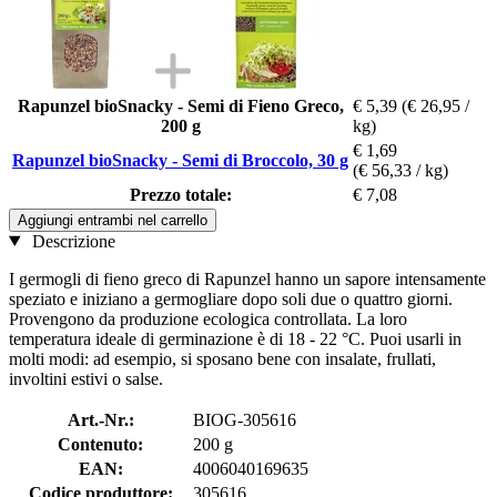
Rapunzel bioSnacky - Semi di Fieno Greco,
€ 5,39
(€ 26,95 /
200 g
kg)
€ 1,69
Rapunzel bioSnacky - Semi di Broccolo, 30 g
(€ 56,33 / kg)
Prezzo totale:
€ 7,08
Aggiungi entrambi nel carrello
Descrizione
I germogli di fieno greco di Rapunzel hanno un sapore intensamente
speziato e iniziano a germogliare dopo soli due o quattro giorni.
Provengono da produzione ecologica controllata. La loro
temperatura ideale di germinazione è di 18 - 22 °C. Puoi usarli in
molti modi: ad esempio, si sposano bene con insalate, frullati,
involtini estivi o salse.
Art.-Nr.:
BIOG-305616
Contenuto:
200 g
EAN:
4006040169635
Codice produttore:
305616