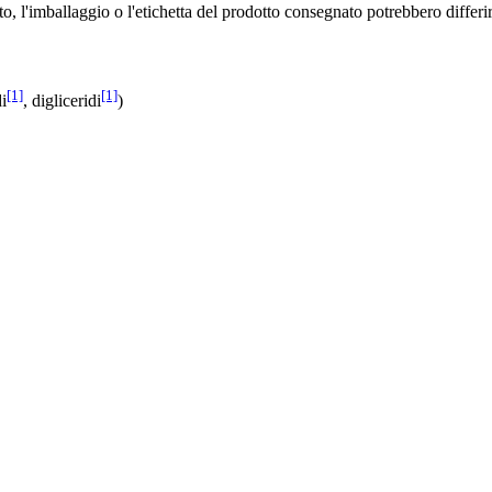
to, l'imballaggio o l'etichetta del prodotto consegnato potrebbero differ
[1]
[1]
i
, digliceridi
)