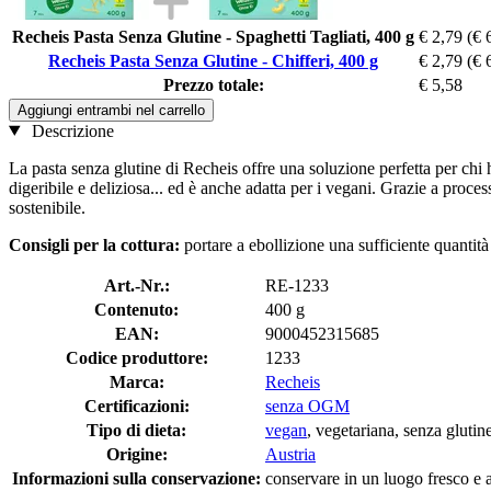
Recheis Pasta Senza Glutine - Spaghetti Tagliati, 400 g
€ 2,79
(€ 
Recheis Pasta Senza Glutine - Chifferi, 400 g
€ 2,79
(€ 
Prezzo totale:
€ 5,58
Aggiungi entrambi nel carrello
Descrizione
La pasta senza glutine di Recheis offre una soluzione perfetta per chi 
digeribile e deliziosa... ed è anche adatta per i vegani. Grazie a proces
sostenibile.
Consigli per la cottura:
portare a ebollizione una sufficiente quantità
Art.-Nr.:
RE-1233
Contenuto:
400 g
EAN:
9000452315685
Codice produttore:
1233
Marca:
Recheis
Certificazioni:
senza OGM
Tipo di dieta:
vegan
, vegetariana, senza glutin
Origine:
Austria
Informazioni sulla conservazione:
conservare in un luogo fresco e as