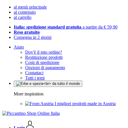
al menù principale
al contenuto
al carrello
Italia: spedizione standard gratuita
a partire da € 59,90
Reso gratuito
Consegna in 2 giorni
Aiuto
Dov'è il mio ordine?
Restituzione prodotti
Costi di spedizione
Opzioni di pagamento
Contattaci
Tutti i temi
More inspiration
I migliori prodotti made in Austria
Login