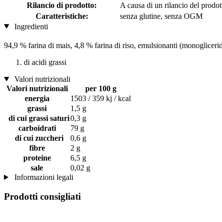
Rilancio di prodotto:
A causa di un rilancio del prodot
Caratteristiche:
senza glutine, senza OGM
Ingredienti
94,9 % farina di mais, 4,8 % farina di riso, emulsionanti (monoglicerid
di acidi grassi
Valori nutrizionali
Valori nutrizionali
per 100 g
energia
1503 / 359 kj / kcal
grassi
1,5 g
di cui grassi saturi
0,3 g
carboidrati
79 g
di cui zuccheri
0,6 g
fibre
2 g
proteine
6,5 g
sale
0,02 g
Informazioni legali
Prodotti consigliati