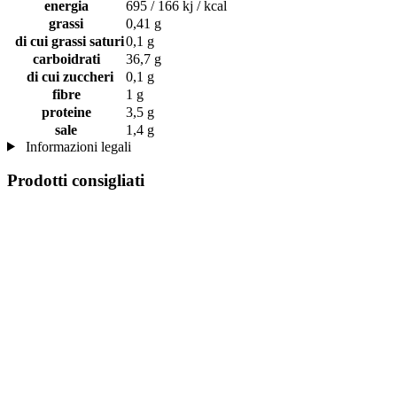
energia
695 / 166 kj / kcal
grassi
0,41 g
di cui grassi saturi
0,1 g
carboidrati
36,7 g
di cui zuccheri
0,1 g
fibre
1 g
proteine
3,5 g
sale
1,4 g
Informazioni legali
Prodotti consigliati