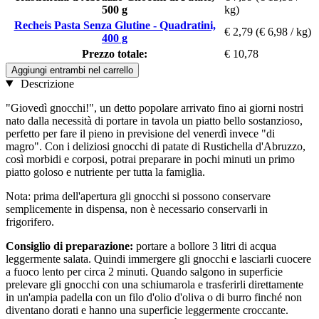
500 g
kg)
Recheis Pasta Senza Glutine - Quadratini,
€ 2,79
(€ 6,98 / kg)
400 g
Prezzo totale:
€ 10,78
Aggiungi entrambi nel carrello
Descrizione
"Giovedì gnocchi!", un detto popolare arrivato fino ai giorni nostri
nato dalla necessità di portare in tavola un piatto bello sostanzioso,
perfetto per fare il pieno in previsione del venerdì invece "di
magro". Con i deliziosi gnocchi di patate di Rustichella d'Abruzzo,
così morbidi e corposi, potrai preparare in pochi minuti un primo
piatto goloso e nutriente per tutta la famiglia.
Nota: prima dell'apertura gli gnocchi si possono conservare
semplicemente in dispensa, non è necessario conservarli in
frigorifero.
Consiglio di preparazione:
portare a bollore 3 litri di acqua
leggermente salata. Quindi immergere gli gnocchi e lasciarli cuocere
a fuoco lento per circa 2 minuti. Quando salgono in superficie
prelevare gli gnocchi con una schiumarola e trasferirli direttamente
in un'ampia padella con un filo d'olio d'oliva o di burro finché non
diventano dorati e hanno una superficie leggermente croccante.