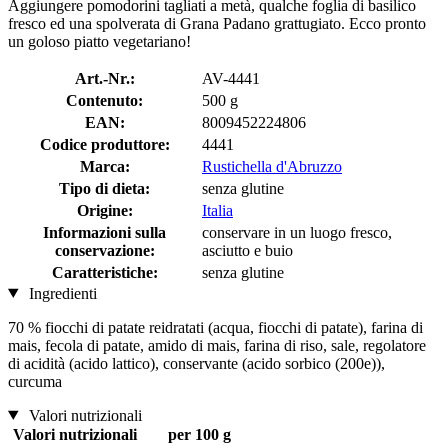
Aggiungere pomodorini tagliati a metà, qualche foglia di basilico
fresco ed una spolverata di Grana Padano grattugiato. Ecco pronto
un goloso piatto vegetariano!
Art.-Nr.:
AV-4441
Contenuto:
500 g
EAN:
8009452224806
Codice produttore:
4441
Marca:
Rustichella d'Abruzzo
Tipo di dieta:
senza glutine
Origine:
Italia
Informazioni sulla
conservare in un luogo fresco,
conservazione:
asciutto e buio
Caratteristiche:
senza glutine
Ingredienti
70 % fiocchi di patate reidratati (acqua, fiocchi di patate), farina di
mais, fecola di patate, amido di mais, farina di riso, sale, regolatore
di acidità (acido lattico), conservante (acido sorbico (200e)),
curcuma
Valori nutrizionali
Valori nutrizionali
per 100 g