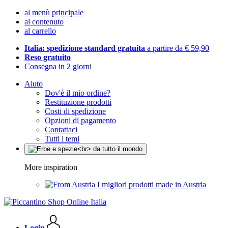
al menù principale
al contenuto
al carrello
Italia: spedizione standard gratuita
a partire da € 59,90
Reso gratuito
Consegna in 2 giorni
Aiuto
Dov'è il mio ordine?
Restituzione prodotti
Costi di spedizione
Opzioni di pagamento
Contattaci
Tutti i temi
More inspiration
I migliori prodotti made in Austria
Login