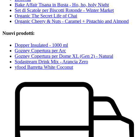
Bake Affair Tisana in Busta - Ho, ho, holy Night
Set di Scatole per Biscotti Rotonde - Winter Market
Organic The Secret Life of Chai
Organic Cheery & Nuts - Caramel + Pistachio and Almond
Nuovi prodotti:
Dopper Insulated - 1000 ml
Gozney Copertura per Arc
Gozney Copertura per Dome XL (Gen 2) - Natural
Sodastream Drink Mix - Arancia Zero
yfood Barretta White Coconut