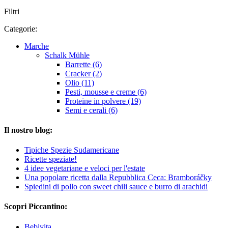
Filtri
Categorie:
Marche
Schalk Mühle
Barrette (6)
Cracker (2)
Olio (11)
Pesti, mousse e creme (6)
Proteine in polvere (19)
Semi e cerali (6)
Il nostro blog:
Tipiche Spezie Sudamericane
Ricette speziate!
4 idee vegetariane e veloci per l'estate
Una popolare ricetta dalla Repubblica Ceca: Bramboráčky
Spiedini di pollo con sweet chili sauce e burro di arachidi
Scopri Piccantino:
Bebivita