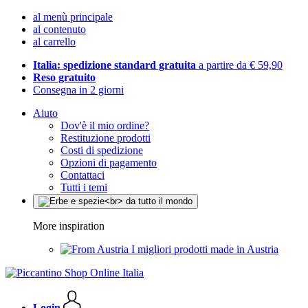
al menù principale
al contenuto
al carrello
Italia: spedizione standard gratuita
a partire da € 59,90
Reso gratuito
Consegna in 2 giorni
Aiuto
Dov'è il mio ordine?
Restituzione prodotti
Costi di spedizione
Opzioni di pagamento
Contattaci
Tutti i temi
More inspiration
I migliori prodotti made in Austria
Login