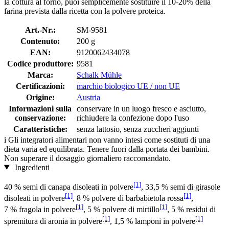
la cottura al forno, puoi semplicemente sostituire il 10-20% della
farina prevista dalla ricetta con la polvere proteica.
Art.-Nr.:
SM-9581
Contenuto:
200 g
EAN:
9120062434078
Codice produttore:
9581
Marca:
Schalk Mühle
Certificazioni:
marchio biologico UE / non UE
Origine:
Austria
Informazioni sulla
conservare in un luogo fresco e asciutto,
conservazione:
richiudere la confezione dopo l'uso
Caratteristiche:
senza lattosio, senza zuccheri aggiunti
i
Gli integratori alimentari non vanno intesi come sostituti di una
dieta varia ed equilibrata. Tenere fuori dalla portata dei bambini.
Non superare il dosaggio giornaliero raccomandato.
Ingredienti
[1]
40 % semi di canapa disoleati in polvere
, 33,5 % semi di girasole
[1]
[1]
disoleati in polvere
, 8 % polvere di barbabietola rossa
,
[1]
[1]
7 % fragola in polvere
, 5 % polvere di mirtillo
, 5 % residui di
[1]
[1]
spremitura di aronia in polvere
, 1,5 % lamponi in polvere