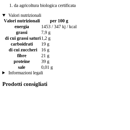
da agricoltura biologica certificata
Valori nutrizionali
Valori nutrizionali
per 100 g
energia
1453 / 347 kj / kcal
grassi
7,9 g
di cui grassi saturi
1,2 g
carboidrati
19 g
di cui zuccheri
16 g
fibre
21 g
proteine
39 g
sale
0,01 g
Informazioni legali
Prodotti consigliati