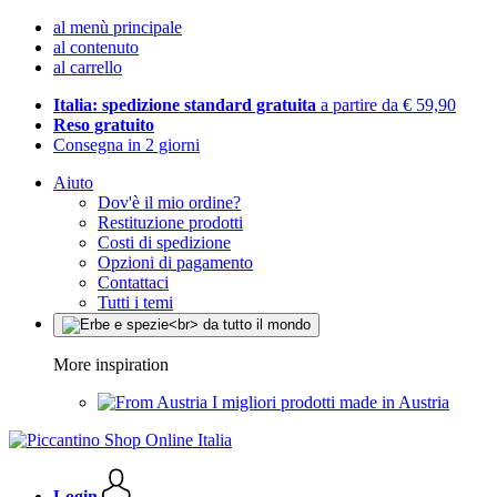
al menù principale
al contenuto
al carrello
Italia: spedizione standard gratuita
a partire da € 59,90
Reso gratuito
Consegna in 2 giorni
Aiuto
Dov'è il mio ordine?
Restituzione prodotti
Costi di spedizione
Opzioni di pagamento
Contattaci
Tutti i temi
More inspiration
I migliori prodotti made in Austria
Login