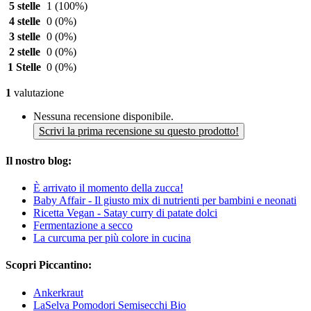
5 stelle
1
(100%)
4 stelle
0
(0%)
3 stelle
0
(0%)
2 stelle
0
(0%)
1 Stelle
0
(0%)
1
valutazione
Nessuna recensione disponibile.
Scrivi la prima recensione su questo prodotto!
Il nostro blog:
È arrivato il momento della zucca!
Baby Affair - Il giusto mix di nutrienti per bambini e neonati
Ricetta Vegan - Satay curry di patate dolci
Fermentazione a secco
La curcuma per più colore in cucina
Scopri Piccantino:
Ankerkraut
LaSelva Pomodori Semisecchi Bio