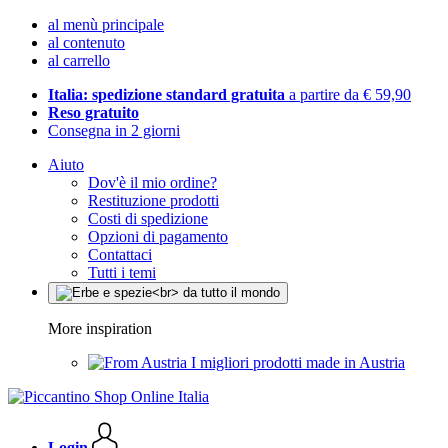
al menù principale
al contenuto
al carrello
Italia: spedizione standard gratuita
a partire da € 59,90
Reso gratuito
Consegna in 2 giorni
Aiuto
Dov'è il mio ordine?
Restituzione prodotti
Costi di spedizione
Opzioni di pagamento
Contattaci
Tutti i temi
More inspiration
I migliori prodotti made in Austria
Login