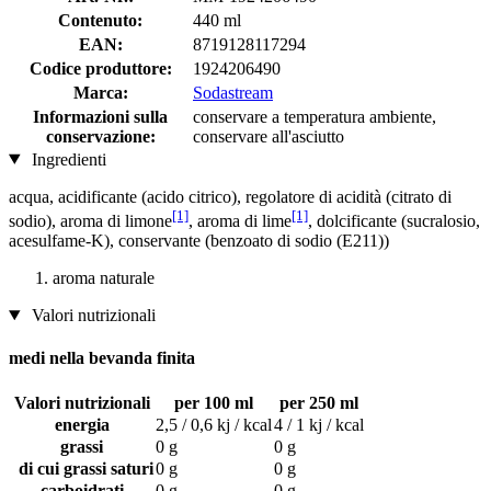
Contenuto:
440 ml
EAN:
8719128117294
Codice produttore:
1924206490
Marca:
Sodastream
Informazioni sulla
conservare a temperatura ambiente,
conservazione:
conservare all'asciutto
Ingredienti
acqua, acidificante (acido citrico), regolatore di acidità (citrato di
[1]
[1]
sodio), aroma di limone
, aroma di lime
, dolcificante (sucralosio,
acesulfame-K), conservante (benzoato di sodio (E211))
aroma naturale
Valori nutrizionali
medi nella bevanda finita
Valori nutrizionali
per 100 ml
per 250 ml
energia
2,5 / 0,6 kj / kcal
4 / 1 kj / kcal
grassi
0 g
0 g
di cui grassi saturi
0 g
0 g
carboidrati
0 g
0 g