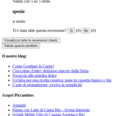
Valuta con 5 su 5 stelle.
spezie
si molto
Ti è stata utile questa recensione?
(0)
(0)
Sì
No
Visualizza tutte le recensioni clienti.
Valuta questo prodotto
Il nostro blog:
Come Grigliare la Carne?
Cioccolato Zotter: delizioso piacere dalla Stiria
Focaccia alla paprika dolce
Un'idea per una ricetta creativa: pane in cassetta bianco e blu
L'arte di aromatizzare, evviva la semplicità
Scopri Piccantino:
Aptamil
Pappa con Latte di Capra Bio - Avena Integrale
Schalk Mühle Olio di Canapa Austriaco Bio