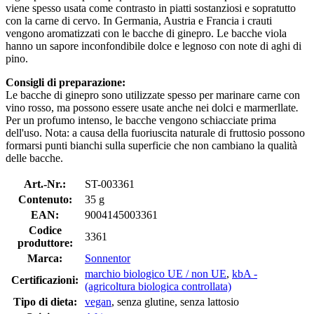
viene spesso usata come contrasto in piatti sostanziosi e sopratutto
con la carne di cervo. In Germania, Austria e Francia i crauti
vengono aromatizzati con le bacche di ginepro. Le bacche viola
hanno un sapore inconfondibile dolce e legnoso con note di aghi di
pino.
Consigli di preparazione:
Le bacche di ginepro sono utilizzate spesso per marinare carne con
vino rosso, ma possono essere usate anche nei dolci e marmerllate
.
Per un profumo intenso, le bacche vengono schiacciate prima
dell'uso. Nota: a causa della fuoriuscita naturale di fruttosio possono
formarsi punti bianchi sulla superficie che non cambiano la qualità
delle bacche.
Art.-Nr.:
ST-003361
Contenuto:
35 g
EAN:
9004145003361
Codice
3361
produttore:
Marca:
Sonnentor
marchio biologico UE / non UE
,
kbA -
Certificazioni:
(agricoltura biologica controllata)
Tipo di dieta:
vegan
, senza glutine, senza lattosio