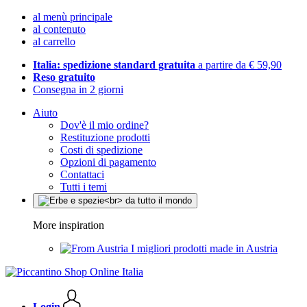
al menù principale
al contenuto
al carrello
Italia: spedizione standard gratuita
a partire da € 59,90
Reso gratuito
Consegna in 2 giorni
Aiuto
Dov'è il mio ordine?
Restituzione prodotti
Costi di spedizione
Opzioni di pagamento
Contattaci
Tutti i temi
More inspiration
I migliori prodotti made in Austria
Login