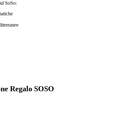
and SoSo:
matiche
iterranee
zione Regalo SOSO