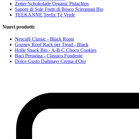
Zotter Schokolade Organic Pistachios
Sapore di Sole Frutti di Bosco Sciroppati Bio
TEEKANNE Teefix Tè Verde
Nuovi prodotti:
Nescafé Classic - Black Roast
Gozney Roof Rack per Tread - Black
Holle Snack Bio - A-B-C Choco Cookies
Baci Perugina - Classico Fondente
Dolce Gusto Dallmayr Crema d'Oro