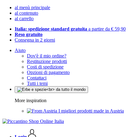
al menù principale
al contenuto
al carrello
Italia: spedizione standard gratuita
a partire da € 59,90
Reso gratuito
Consegna in 2 giorni
Aiuto
Dov'è il mio ordine?
Restituzione prodotti
Costi di spedizione
Opzioni di pagamento
Contattaci
Tutti i temi
More inspiration
I migliori prodotti made in Austria
Login