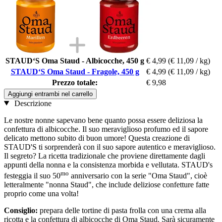
STAUD‘S Oma Staud - Albicocche, 450 g
€ 4,99
(€ 11,09 / kg)
STAUD‘S Oma Staud - Fragole, 450 g
€ 4,99
(€ 11,09 / kg)
Prezzo totale:
€ 9,98
Aggiungi entrambi nel carrello
Descrizione
Le nostre nonne sapevano bene quanto possa essere deliziosa la
confettura di albicocche. Il suo meraviglioso profumo ed il sapore
delicato mettono subito di buon umore! Questa creazione di
STAUD'S ti sorprenderà con il suo sapore autentico e meraviglioso.
Il segreto? La ricetta tradizionale che proviene direttamente dagli
appunti della nonna e la consistenza morbida e vellutata. STAUD's
mo
festeggia il suo 50
anniversario con la serie "Oma Staud", cioè
letteralmente "nonna Staud", che include deliziose confetture fatte
proprio come una volta!
Consiglio:
prepara delle tortine di pasta frolla con una crema alla
ricotta e la confettura di albicocche di Oma Staud. Sarà sicuramente