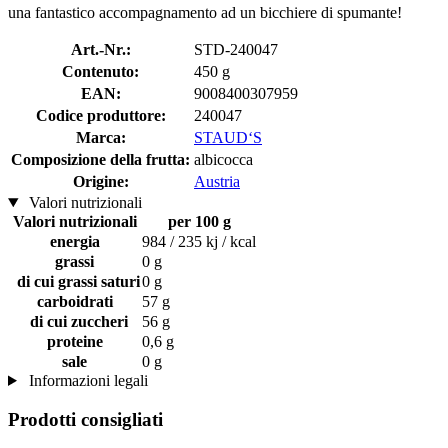
una fantastico accompagnamento ad un bicchiere di spumante!
Art.-Nr.:
STD-240047
Contenuto:
450 g
EAN:
9008400307959
Codice produttore:
240047
Marca:
STAUD‘S
Composizione della frutta:
albicocca
Origine:
Austria
Valori nutrizionali
Valori nutrizionali
per 100 g
energia
984 / 235 kj / kcal
grassi
0 g
di cui grassi saturi
0 g
carboidrati
57 g
di cui zuccheri
56 g
proteine
0,6 g
sale
0 g
Informazioni legali
Prodotti consigliati