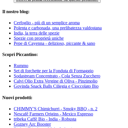
Il nostro blog:
Cerfoglio - più di un semplice aroma
Polenta e carbonada, una prelibatezza valdostana
India, la terra delle spezie
Spezie con proprietà uniche
Pepe di Cayenna - delizioso, piccante & sano
Scopri Piccantino:
Rummo
Set di forchette per la Fonduta di Formaggio
Sodastream Concentrato - Cola Senza Zucchero
Calvi Olio Extra Vergine di Oliva - Pinzimolio
Govinda Snack Balls Ciliegia e Cioccolato Bio
Nuovi prodotti:
CHIMMY'S Chimichurri - Smoky BBQ - n. 2
Nescafé Farmers Origins - Mexico Espresso
tribeka Caffè Bio - India - Robusta
Gozney Arc Booster