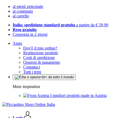
al menù principale
al contenuto
al carrello
Italia: spedizione standard gratuita
a partire da € 59,90
Reso gratuito
Consegna in 2 giorni
Aiuto
Dov'è il mio ordine?
Restituzione prodotti
Costi di spedizione
Opzioni di pagamento
Contattaci
Tutti i temi
More inspiration
I migliori prodotti made in Austria
Login