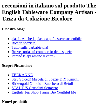
recensioni in italiano sul prodotto The
English Tableware Company Artisan -
Tazza da Colazione Bicolore
Il nostro blog:
ajaa! - Anche la plastica può essere sostenibile
Ricette speziate!
Tutto sulla barbabietola!
Breve storia sul commercio delle spezie
Perché le api amano il caffé?
Scopri Piccantino:
TEEKANNE
Stay Spiced! Miscela di Spezie DIY Kimchi
Birkengold Xilitolo - Zucchero di Betulla
STAUD‘S Cetriolini Sottaceto
English Tea Shop Tisana Bio Youthful Me
Nuovi prodotti: