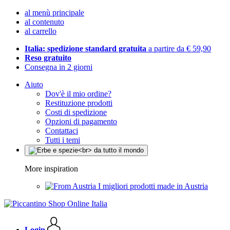
al menù principale
al contenuto
al carrello
Italia: spedizione standard gratuita
a partire da € 59,90
Reso gratuito
Consegna in 2 giorni
Aiuto
Dov'è il mio ordine?
Restituzione prodotti
Costi di spedizione
Opzioni di pagamento
Contattaci
Tutti i temi
More inspiration
I migliori prodotti made in Austria
Login