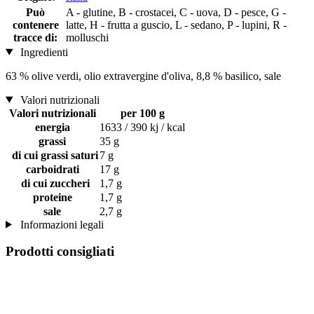
Può
A - glutine, B - crostacei, C - uova, D - pesce, G -
contenere
latte, H - frutta a guscio, L - sedano, P - lupini, R -
tracce di:
molluschi
Ingredienti
63 % olive verdi, olio extravergine d'oliva, 8,8 % basilico, sale
Valori nutrizionali
Valori nutrizionali
per 100 g
energia
1633 / 390 kj / kcal
grassi
35 g
di cui grassi saturi
7 g
carboidrati
17 g
di cui zuccheri
1,7 g
proteine
1,7 g
sale
2,7 g
Informazioni legali
Prodotti consigliati