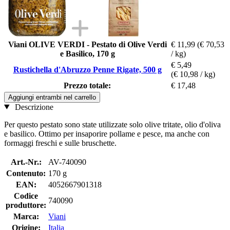
Viani OLIVE VERDI - Pestato di Olive Verdi
€ 11,99
(€ 70,53
e Basilico, 170 g
/ kg)
€ 5,49
Rustichella d'Abruzzo Penne Rigate, 500 g
(€ 10,98 / kg)
Prezzo totale:
€ 17,48
Aggiungi entrambi nel carrello
Descrizione
Per questo pestato sono state utilizzate solo olive tritate, olio d'oliva
e basilico. Ottimo per insaporire pollame e pesce, ma anche con
formaggi freschi e sulle bruschette.
Art.-Nr.:
AV-740090
Contenuto:
170 g
EAN:
4052667901318
Codice
740090
produttore:
Marca:
Viani
Origine:
Italia