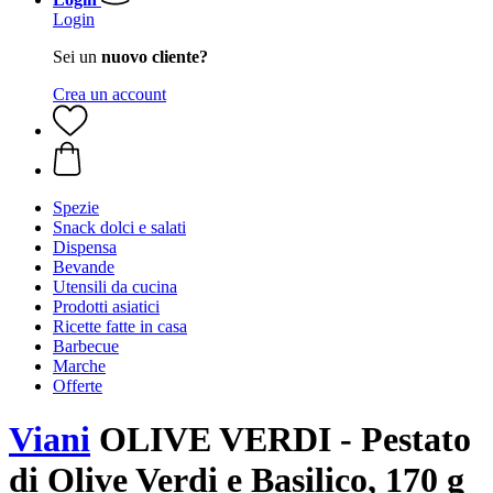
Login
Sei un
nuovo cliente?
Crea un account
Spezie
Snack dolci e salati
Dispensa
Bevande
Utensili da cucina
Prodotti asiatici
Ricette fatte in casa
Barbecue
Marche
Offerte
Viani
OLIVE VERDI - Pestato
di Olive Verdi e Basilico, 170 g