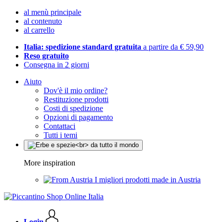
al menù principale
al contenuto
al carrello
Italia: spedizione standard gratuita
a partire da € 59,90
Reso gratuito
Consegna in 2 giorni
Aiuto
Dov'è il mio ordine?
Restituzione prodotti
Costi di spedizione
Opzioni di pagamento
Contattaci
Tutti i temi
More inspiration
I migliori prodotti made in Austria
Login