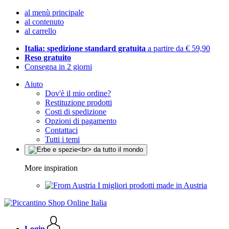
al menù principale
al contenuto
al carrello
Italia: spedizione standard gratuita
a partire da € 59,90
Reso gratuito
Consegna in 2 giorni
Aiuto
Dov'è il mio ordine?
Restituzione prodotti
Costi di spedizione
Opzioni di pagamento
Contattaci
Tutti i temi
More inspiration
I migliori prodotti made in Austria
Login