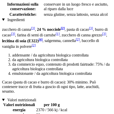
Informazioni sulla
conservare in un luogo fresco e asciutto,
conservazione:
al riparo dalla luce
Caratteristiche:
senza glutine, senza lattosio, senza alcol
Ingredienti
[3]
[2]
[3]
zucchero di canna
,
24 % nocciole
, pasta di cacao
, burro di
[3]
[1]
[3]
cacao
, farina di semi di carrube
, zucchero di canna grezzo
,
[4]
[2]
lecitina di soia (E322)
, salgemma, cannella
, baccello di
[2]
vaniglia in polvere
addensante / da agricoltura biologica controllata
da agricoltura biologica controllata
da commercio equo, contenuto di prodotti fairtrade: 75% / da
agricoltura biologica controllata
emulsionante / da agricoltura biologica controllata
Cacao (pasta di cacao e burro di cacao): 30% minimo. Può
contenere tracce di frutta a guscio di ogni tipo, latte, arachidi,
sesamo.
Valori nutrizionali
Valori nutrizionali
per 100 g
energia
2370 / 566 kj / kcal