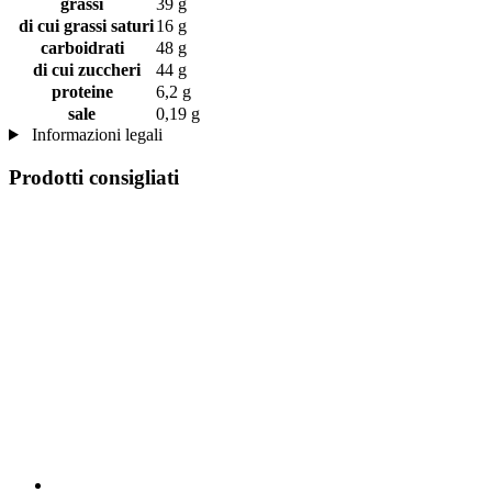
grassi
39 g
di cui grassi saturi
16 g
carboidrati
48 g
di cui zuccheri
44 g
proteine
6,2 g
sale
0,19 g
Informazioni legali
Prodotti consigliati