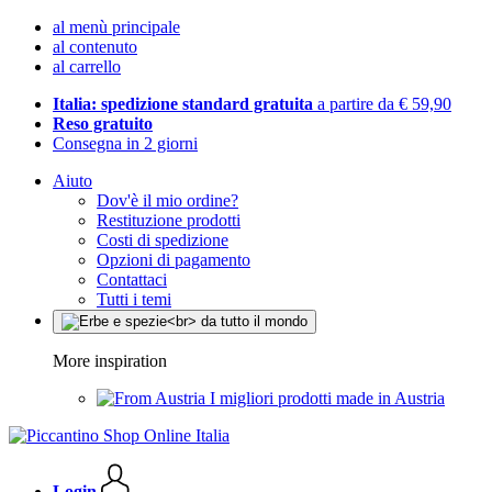
al menù principale
al contenuto
al carrello
Italia: spedizione standard gratuita
a partire da € 59,90
Reso gratuito
Consegna in 2 giorni
Aiuto
Dov'è il mio ordine?
Restituzione prodotti
Costi di spedizione
Opzioni di pagamento
Contattaci
Tutti i temi
More inspiration
I migliori prodotti made in Austria
Login