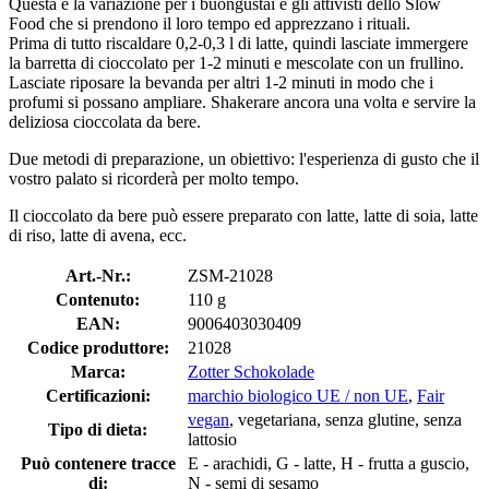
Questa è la variazione per i buongustai e gli attivisti dello Slow
Food che si prendono il loro tempo ed apprezzano i rituali.
Prima di tutto riscaldare 0,2-0,3 l di latte, quindi lasciate immergere
la barretta di cioccolato per 1-2 minuti e mescolate con un frullino.
Lasciate riposare la bevanda per altri 1-2 minuti in modo che i
profumi si possano ampliare. Shakerare ancora una volta e servire la
deliziosa cioccolata da bere.
Due metodi di preparazione, un obiettivo: l'esperienza di gusto che il
vostro palato si ricorderà per molto tempo.
Il cioccolato da bere può essere preparato con latte, latte di soia, latte
di riso, latte di avena, ecc.
Art.-Nr.:
ZSM-21028
Contenuto:
110 g
EAN:
9006403030409
Codice produttore:
21028
Marca:
Zotter Schokolade
Certificazioni:
marchio biologico UE / non UE
,
Fair
vegan
, vegetariana, senza glutine, senza
Tipo di dieta:
lattosio
Può contenere tracce
E - arachidi, G - latte, H - frutta a guscio,
di:
N - semi di sesamo