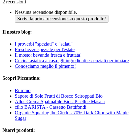
2
recensioni
Nessuna recensione disponibile.
Scrivi la prima recensione su questo prodotto!
Il nostro blog:
I proverbi "speziati" e "salati"
Freschezze speziate per l'estate
Il mosto: bevanda fresca e fruttata!
Cucina asiatica a casa: gli ingredienti essenziali per iniziare
Conosciamo meglio il pimento!
Scopri Piccantino:
Rummo
Sapore di Sole Frutti di Bosco Sciroppati Bio
Allos Crema Spalmabile Bio - Piselli e Masala
cilio BARISTA - Cassetto Battifondi
Organic Squaring the Circle - 70% Dark Choc with Maple
Sugar
Nuovi prodotti: